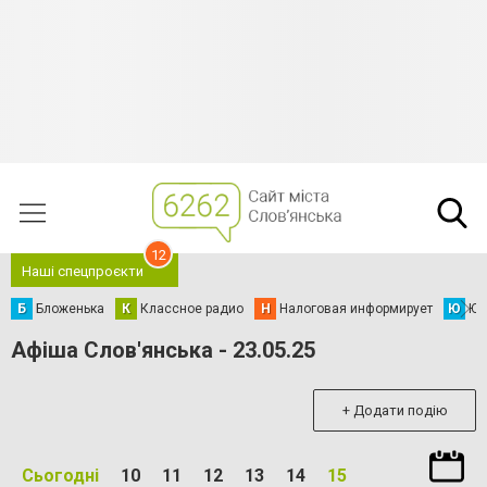
12
Наші спецпроєкти
Б
Бложенька
К
Классное радио
Н
Налоговая информирует
Ю
Юс
Афіша Слов'янська - 23.05.25
+ Додати подію
Сьогодні
10
11
12
13
14
15