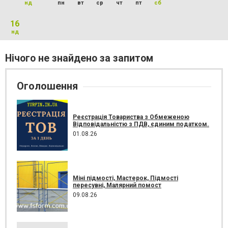
нд
пн
вт
ср
чт
пт
сб
16
нд
Нічого не знайдено за запитом
Оголошення
Реєстрація Товариства з Обмеженою
Відповідальністю з ПДВ, єдиним податком.
01.08.26
Міні підмості, Мастерок, Підмості
пересувні, Малярний помост
09.08.26