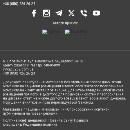
+38 (050) 426 26 24
Автори проєкту
м. Слов’янськ, вул. Банківська, 56, індекс: 84107
Ідентифікатор у Реєстрі R40-05099
info@6262.com.ua
+38 (050) 426 26 24
Допускається цитування матеріалів без отримання попередньої згоди
6262.com.ua за умови розміщення в тексті обов'язкового посилання на
6262.com.ua - Сайт міста Слов'янська. Для інтернет-видань обов'язкове
розміщення прямого, відкритого для пошукових систем гіперпосилання
на цитовані статті не нижче другого абзацу в тексті або в якості джерела.
Порушення виняткових прав переслідується Законом.
Матеріали з плашками «Реклама» чи «Спонсорований контент»
публікуються на правах реклами.
Політика конфіденційності
Правила сайту
Правила
класифайд
Редакційна політика