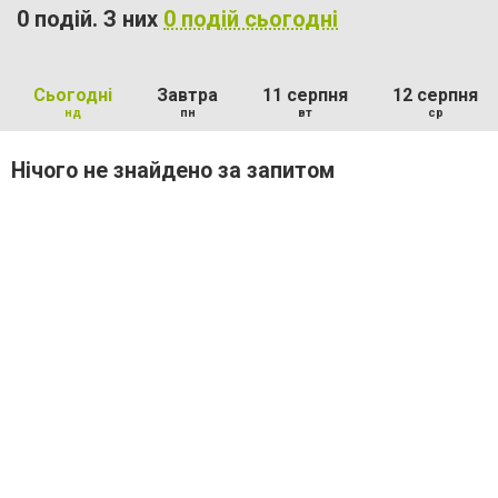
0 подій. З них
0 подій сьогодні
Сьогодні
Завтра
11 серпня
12 серпня
нд
пн
вт
ср
Нічого не знайдено за запитом