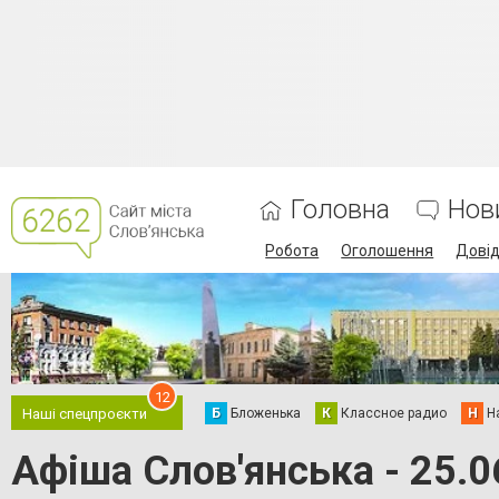
Головна
Нов
Робота
Оголошення
Дові
12
Б
Бложенька
К
Классное радио
Н
Н
Наші спецпроєкти
Афіша Слов'янська - 25.0