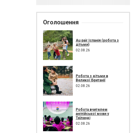
Оголошення
Au pair Іспанія (робота з
дітьми)
02.08.26
Робота з дітьми в
Великої Британії
02.08.26
Робота вчителем
англійської мови у
Таїланді
02.08.26