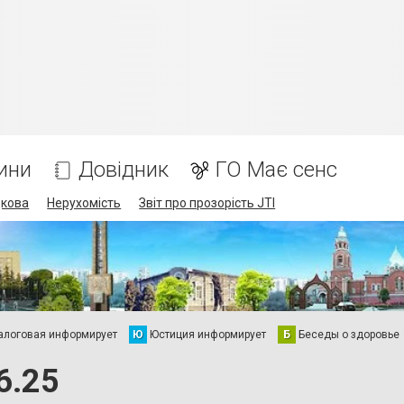
ини
Довідник
ГО Має сенс
дкова
Нерухомість
Звіт про прозорість JTI
алоговая информирует
Ю
Юстиция информирует
Б
Беседы о здоровье
6.25