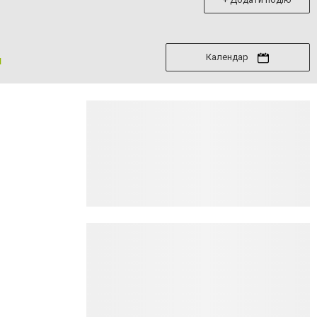
Календар
я