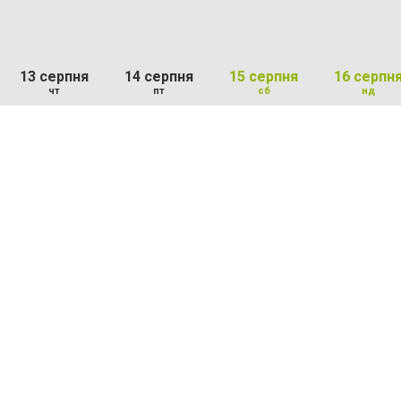
13 серпня
14 серпня
15 серпня
16 серпн
чт
пт
сб
нд