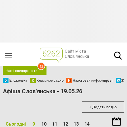
12
Наші спецпроєкти
Б
Бложенька
К
Классное радио
Н
Налоговая информирует
Ю
Юс
Афіша Слов'янська - 19.05.26
+ Додати подію
Сьогодні
9
10
11
12
13
14