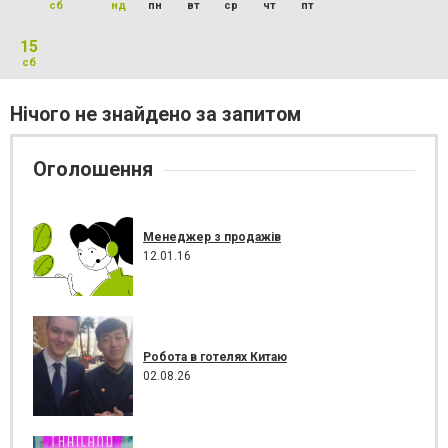
сб
нд
пн
вт
ср
чт
пт
15
сб
Нічого не знайдено за запитом
Оголошення
Менеджер з продажів
12.01.16
Робота в готелях Китаю
02.08.26