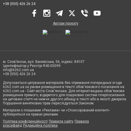
+38 (050) 426 26 24
Автори проєкту
м. Слов’янськ, вул. Банківська, 56, індекс: 84107
Ідентифікатор у Реєстрі R40-05099
info@6262.com.ua
+38 (050) 426 26 24
Допускається цитування матеріалів без отримання попередньої згоди
6262.com.ua за умови розміщення в тексті обов'язкового посилання на
6262.com.ua - Сайт міста Слов'янська. Для інтернет-видань обов'язкове
розміщення прямого, відкритого для пошукових систем гіперпосилання
на цитовані статті не нижче другого абзацу в тексті або в якості джерела.
Порушення виняткових прав переслідується Законом.
Матеріали з плашками «Реклама» чи «Спонсорований контент»
публікуються на правах реклами.
Політика конфіденційності
Правила сайту
Правила
класифайд
Редакційна політика