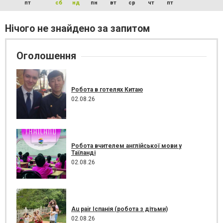
пт
сб
нд
пн
вт
ср
чт
пт
Нічого не знайдено за запитом
Оголошення
Робота в готелях Китаю
02.08.26
Робота вчителем англійської мови у
Таїланді
02.08.26
Au pair Іспанія (робота з дітьми)
02.08.26