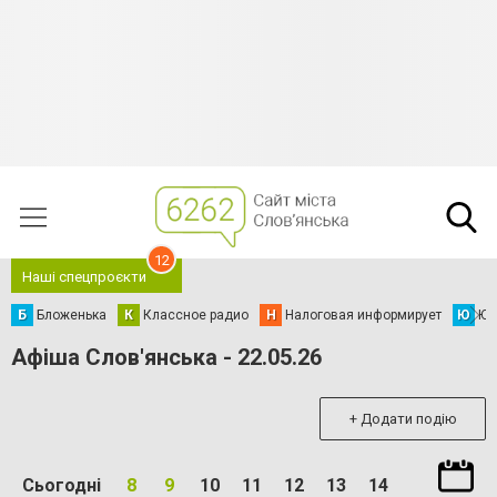
12
Наші спецпроєкти
Б
Бложенька
К
Классное радио
Н
Налоговая информирует
Ю
Юс
Афіша Слов'янська - 22.05.26
+ Додати подію
Сьогодні
8
9
10
11
12
13
14