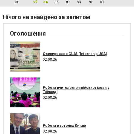
пт
сб
нд
пн
вт
ср
чт
пт
Нічого не знайдено за запитом
Оголошення
Стажировка в США (Internship USA)
02.08.26
Робота вчителем англійської мови у
Таїланді
02.08.26
Робота в готелях Китаю
02.08.26