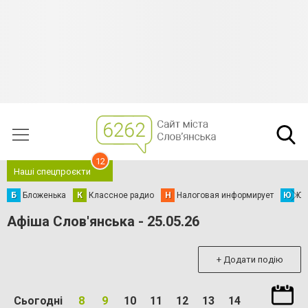
12
Наші спецпроєкти
Б
Бложенька
К
Классное радио
Н
Налоговая информирует
Ю
Юс
Афіша Слов'янська - 25.05.26
+ Додати подію
Сьогодні
8
9
10
11
12
13
14