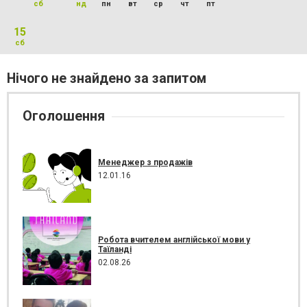
сб
нд
пн
вт
ср
чт
пт
15
сб
Нічого не знайдено за запитом
Оголошення
Менеджер з продажів
12.01.16
Робота вчителем англійської мови у
Таїланді
02.08.26