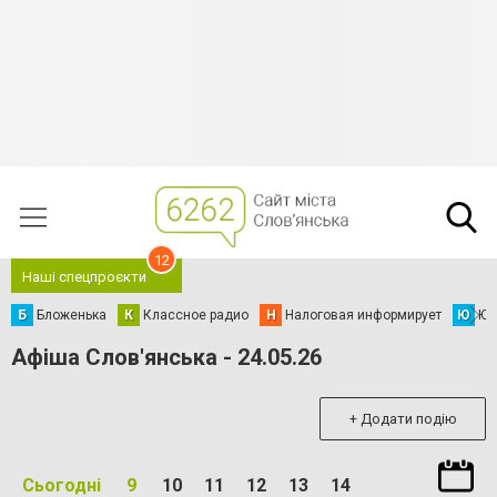
12
Наші спецпроєкти
Б
Бложенька
К
Классное радио
Н
Налоговая информирует
Ю
Юс
Афіша Слов'янська - 24.05.26
+ Додати подію
Сьогодні
9
10
11
12
13
14