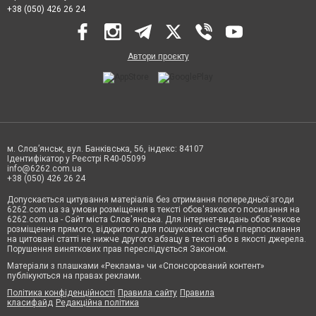
+38 (050) 426 26 24
Автори проєкту
м. Слов’янськ, вул. Банківська, 56, індекс: 84107
Ідентифікатор у Реєстрі R40-05099
info@6262.com.ua
+38 (050) 426 26 24
Допускається цитування матеріалів без отримання попередньої згоди
6262.com.ua за умови розміщення в тексті обов'язкового посилання на
6262.com.ua - Сайт міста Слов'янська. Для інтернет-видань обов'язкове
розміщення прямого, відкритого для пошукових систем гіперпосилання
на цитовані статті не нижче другого абзацу в тексті або в якості джерела.
Порушення виняткових прав переслідується Законом.
Матеріали з плашками «Реклама» чи «Спонсорований контент»
публікуються на правах реклами.
Політика конфіденційності
Правила сайту
Правила
класифайд
Редакційна політика