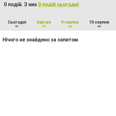
0 подій. З них
0 подій сьогодні
Сьогодні
Завтра
9 серпня
10 серпня
пт
сб
нд
пн
Нічого не знайдено за запитом