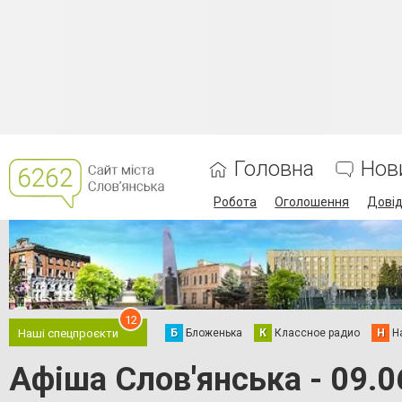
Головна
Нов
Робота
Оголошення
Дові
12
Б
Бложенька
К
Классное радио
Н
Н
Наші спецпроєкти
Афіша Слов'янська - 09.0