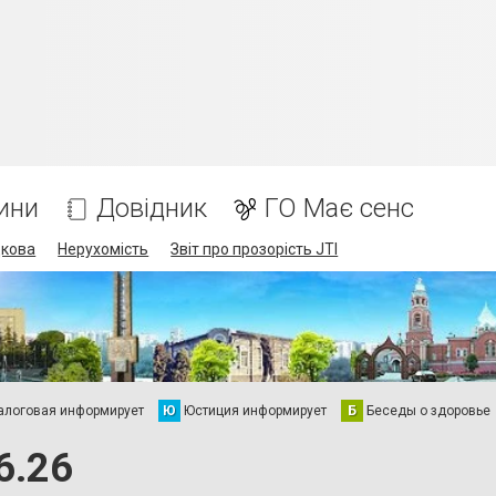
ини
Довідник
ГО Має сенс
дкова
Нерухомість
Звіт про прозорість JTI
алоговая информирует
Ю
Юстиция информирует
Б
Беседы о здоровье
6.26