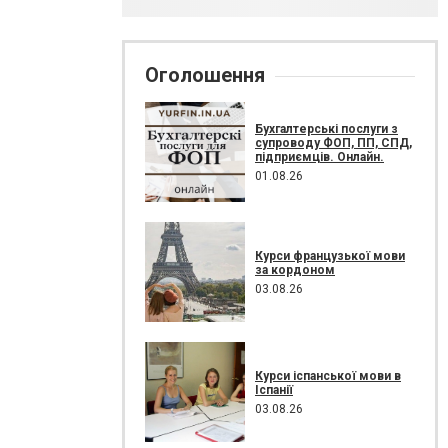
Оголошення
Бухгалтерські послуги з
супроводу ФОП, ПП, СПД,
підприємців. Онлайн.
01.08.26
Курси французької мови
за кордоном
03.08.26
Курси іспанської мови в
Іспанії
03.08.26