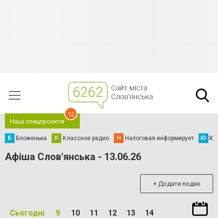
12
Наші спецпроєкти
Б
Бложенька
К
Классное радио
Н
Налоговая информирует
Ю
Юс
Афіша Слов'янська - 13.06.26
+ Додати подію
Сьогодні
9
10
11
12
13
14