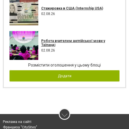
Стажировка в США (Internship USA)
02.08.26
Робота вчителем англійської мови у
Таїланді
02.08.26
Розмістити оголошення у цьому блоці
Додати
Реклама на сайті
Франшиза "CitySites"