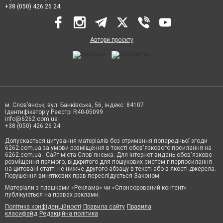
+38 (050) 426 26 24
Автори проєкту
м. Слов’янськ, вул. Банківська, 56, індекс: 84107
Ідентифікатор у Реєстрі R40-05099
info@6262.com.ua
+38 (050) 426 26 24
Допускається цитування матеріалів без отримання попередньої згоди
6262.com.ua за умови розміщення в тексті обов'язкового посилання на
6262.com.ua - Сайт міста Слов'янська. Для інтернет-видань обов'язкове
розміщення прямого, відкритого для пошукових систем гіперпосилання
на цитовані статті не нижче другого абзацу в тексті або в якості джерела.
Порушення виняткових прав переслідується Законом.
Матеріали з плашками «Реклама» чи «Спонсорований контент»
публікуються на правах реклами.
Політика конфіденційності
Правила сайту
Правила
класифайд
Редакційна політика