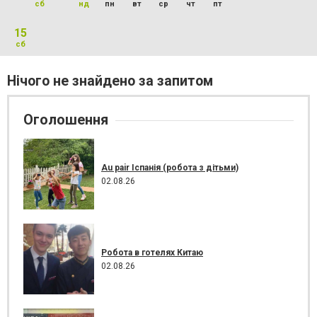
сб
нд
пн
вт
ср
чт
пт
15
сб
Нічого не знайдено за запитом
Оголошення
Au pair Іспанія (робота з дітьми)
02.08.26
Робота в готелях Китаю
02.08.26