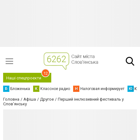
12
Наші спецпроєкти
Б
Бложенька
К
Классное радио
Н
Налоговая информирует
Ю
Юс
Головна
Афіша
Другое
Перший інклюзивний фестиваль у
Слов’янську