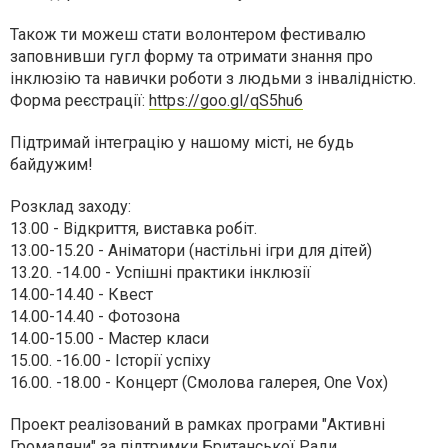
Також ти можеш стати волонтером фестивалю
заповнивши гугл форму та отримати знання про
інклюзію та навички роботи з людьми з інвалідністю.
Форма реєстрації:
https://goo.gl/qS5hu6
Підтримай інтеграцію у нашому місті, не будь
байдужим!
Розклад заходу:
13.00 - Відкриття, виставка робіт.
13.00-15.20 - Аніматори (настільні ігри для дітей)
13.20. -14.00 - Успішні практики інклюзії
14.00-14.40 - Квест
14.00-14.40 - Фотозона
14.00-15.00 - Мастер класи
15.00. -16.00 - Історії успіху
16.00. -18.00 - Концерт (Смолова галерея, One Vox)
Проект реалізований в рамках програми "Активні
Громадяни" за підтримки Британської Ради