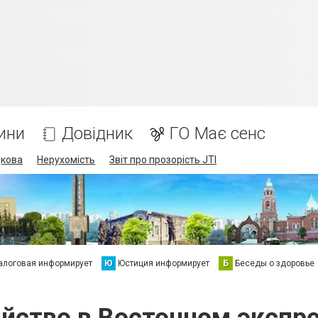
ини
Довідник
ГО Має сенс
дкова
Нерухомість
Звіт про прозорість JTI
алоговая информирует
Ю
Юстиция информирует
Б
Беседы о здоровье