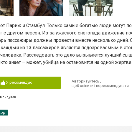
ет Париж и Стамбул. Только самые богатые люди могут поп
г с другом персон. Из-за ужасного снегопада движение по
ерь пассажиры должны провести вместе несколько дней. 
рь каждый из 13 пассажиров является подозреваемым в эт
ь человека. Расследовать это дело вызывается лучший сы
кто знает – может, убийца не остановится на одной жертве
Авторизуйтесь
,
Я рекомендую
щоб оцінити і порекомендувати
омендував
App