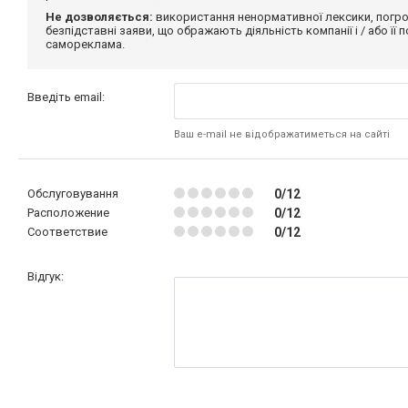
Не дозволяється:
використання ненормативної лексики, погро
безпідставні заяви, що ображають діяльність компанії і / або її
самореклама.
Введіть email:
Ваш e-mail не відображатиметься на сайті
Обслуговування
0/12
Расположение
0/12
Соответствие
0/12
Відгук: