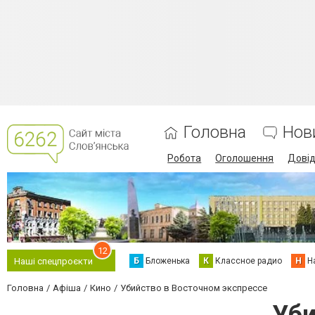
Головна
Нов
Робота
Оголошення
Дові
12
Б
Бложенька
К
Классное радио
Н
Н
Наші спецпроєкти
Головна
Афіша
Кино
Убийство в Восточном экспрессе