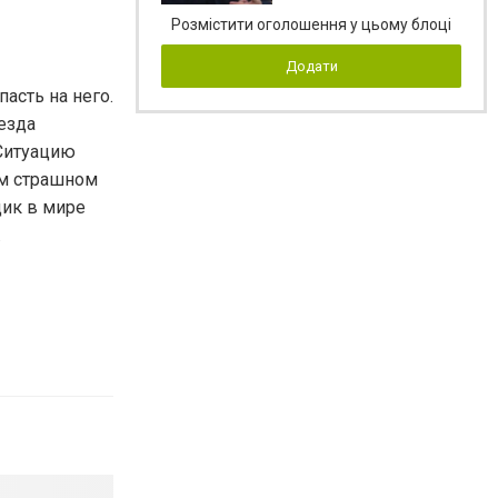
Розмістити оголошення у цьому блоці
Додати
асть на него.
езда
Ситуацию
ом страшном
щик в мире
.