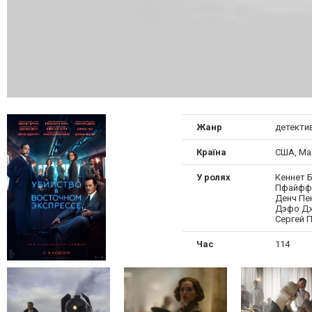
Жанр
детекти
Країна
США, Ма
У ролях
Кеннет 
Пфайффе
Денч Пе
Дэфо Дж
Сергей 
Час
114