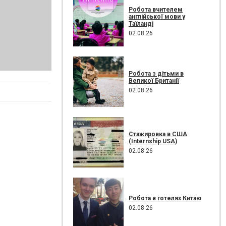
Робота вчителем
англійської мови у
Таїланді
02.08.26
Робота з дітьми в
Великої Британії
02.08.26
Стажировка в США
(Internship USA)
02.08.26
Робота в готелях Китаю
02.08.26