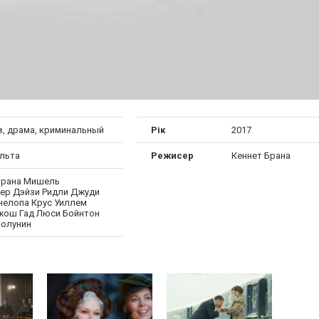
в, драма, криминальный
Рік
2017
льта
Режисер
Кеннет Брана
Брана Мишель
р Дэйзи Ридли Джуди
нелопа Крус Уиллем
ош Гад Люси Бойнтон
Полунин