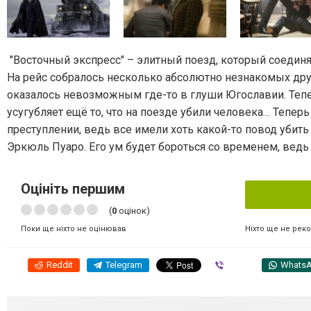
"Восточный экспресс" – элитный поезд, который соединя
На рейс собралось несколько абсолютно незнакомых дру
оказалось невозможным где-то в глуши Югославии. Теп
усугубляет ещё то, что на поезде убили человека… Тепе
преступлении, ведь все имели хоть какой-то повод убит
Эркюль Пуаро. Его ум будет бороться со временем, ведь 
Оцініть першим
(
0
оцінок)
Ніхто ще не рек
Поки ще ніхто не оцінював
Reddit
Telegram
Viber
Whats