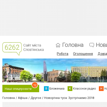
Головна
Нов
Робота
Оголошення
Дові
12
Б
Бложенька
К
Классное радио
Н
Н
Наші спецпроєкти
Головна
Афіша
Другое
Новорічна туса: Зустрічаємо 2018