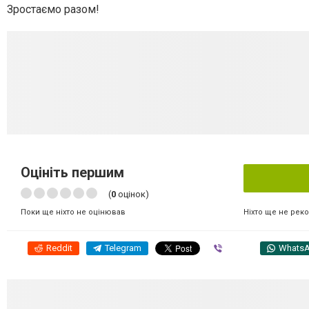
Зростаємо разом!
Оцініть першим
(
0
оцінок)
Ніхто ще не рек
Поки ще ніхто не оцінював
Reddit
Telegram
Viber
Whats