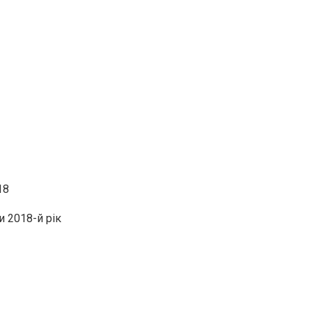
18
и 2018-й рік