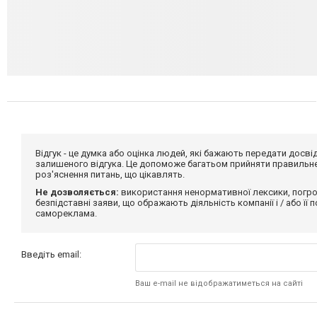
Відгук - це думка або оцінка людей, які бажають передати дос
залишеного відгука. Це допоможе багатьом прийняти правильне 
роз'яснення питань, що цікавлять.
Не дозволяється:
використання ненормативної лексики, погро
безпідставні заяви, що ображають діяльність компанії і / або її
самореклама.
Введіть email:
Ваш e-mail не відображатиметься на сайті