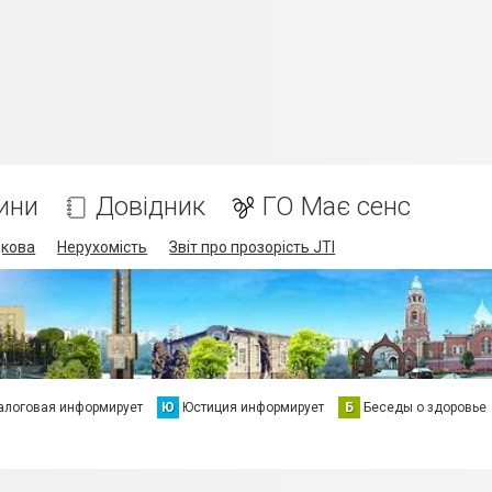
ини
Довідник
ГО Має сенс
дкова
Нерухомість
Звіт про прозорість JTI
алоговая информирует
Ю
Юстиция информирует
Б
Беседы о здоровье