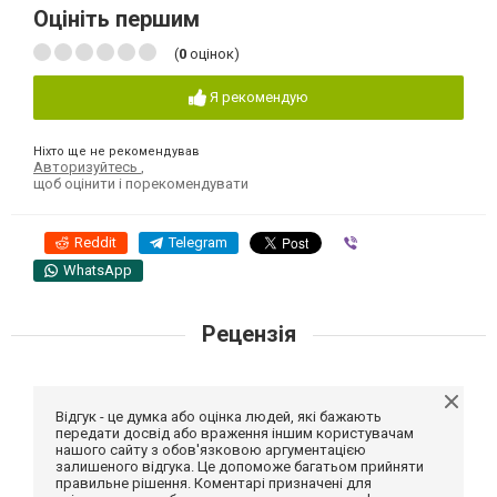
Оцініть першим
(
0
оцінок)
Я рекомендую
Ніхто ще не рекомендував
Авторизуйтесь
,
щоб оцінити і порекомендувати
Reddit
Telegram
Viber
WhatsApp
Рецензія
Відгук - це думка або оцінка людей, які бажають
передати досвід або враження іншим користувачам
нашого сайту з обов'язковою аргументацією
залишеного відгука. Це допоможе багатьом прийняти
правильне рішення. Коментарі призначені для