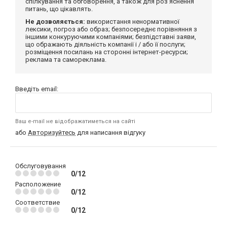
спілкування та обговорення, а також для роз'яснення
питань, що цікавлять.
Не дозволяється:
використання ненормативної
лексики, погроз або образ; безпосереднє порівняння з
іншими конкуруючими компаніями; безпідставні заяви,
що ображають діяльність компанії і / або її послуги;
розміщення посилань на сторонні інтернет-ресурси;
реклама та самореклама.
Введіть email:
Ваш e-mail не відображатиметься на сайті
або
Авторизуйтесь
для написання відгуку
Обслуговування
0/12
Расположение
0/12
Соответствие
0/12