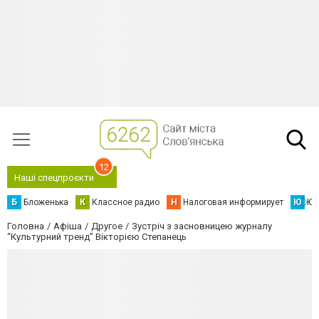
12
Наші спецпроєкти
Б
Бложенька
К
Классное радио
Н
Налоговая информирует
Ю
Юс
Головна
Афіша
Другое
Зустріч з засновницею журналу
“Культурний тренд” Вікторією Степанець