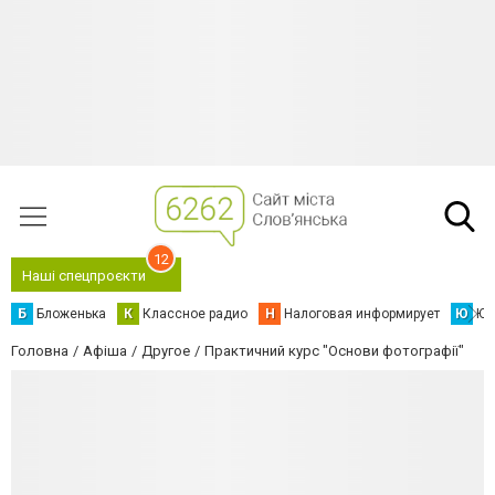
12
Наші спецпроєкти
Б
Бложенька
К
Классное радио
Н
Налоговая информирует
Ю
Юс
Головна
Афіша
Другое
Практичний курс "Основи фотографії"