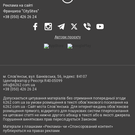
Реклама на сайті
Франшиза "CitySites"
+38 (050) 426 26 24
Автори проєкту
м. Слов’янськ, вул. Банківська, 56, індекс: 84107
Ідентифікатор у Реєстрі R40-05099
info@6262.com.ua
+38 (050) 426 26 24
Допускається цитування матеріалів без отримання попередньої згоди
6262.com.ua за умови розміщення в тексті обов'язкового посилання на
6262.com.ua - Сайт міста Слов'янська. Для інтернет-видань обов'язкове
розміщення прямого, відкритого для пошукових систем гіперпосилання
на цитовані статті не нижче другого абзацу в тексті або в якості джерела.
Порушення виняткових прав переслідується Законом.
Матеріали з плашками «Реклама» чи «Спонсорований контент»
публікуються на правах реклами.