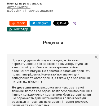
Ніхто ще не рекомендував
Авторизуйтесь
,
щоб оцінити і порекомендувати
Reddit
Telegram
Viber
WhatsApp
Рецензія
Відгук - це думка або оцінка людей, які бажають
передати досвід або враження іншим користувачам
нашого сайту з обов'язковою аргументацією
залишеного відгука. Це допоможе багатьом прийняти
правильне рішення. Коментарі призначені для
спілкування та обговорення, а також для роз'яснення
питань, що цікавлять.
Не дозволяється:
використання ненормативної
лексики, погроз або образ; безпосереднє порівняння з
іншими конкуруючими компаніями; безпідставні заяви,
що ображають діяльність компанії і / або її послуги;
розміщення посилань на сторонні інтернет-ресурси;
реклама та самореклама.