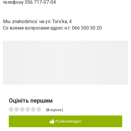
телефону
056 717-07-04
.
Мы znahodimosʹ на ул. Torsʹka, 4.
Со всеми вопросами адрес н.т.
066 500 50 20
Оцініть першим
(
0
оцінок)
Я рекомендую