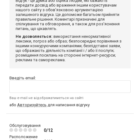
Відгук - це думка або оцінка людей, які бажають
передати досвід або враження іншим користувачам
нашого сайту з обов'язковою аргументацією
залишеного відгука. Це допоможе багатьом прийняти
правильне рішення. Коментарі призначені для
спілкування та обговорення, а також для роз'яснення
питань, що цікавлять.
Не дозволяється:
використання ненормативної
лексики, погроз або образ; безпосереднє порівняння з
іншими конкуруючими компаніями; безпідставні заяви,
що ображають діяльність компанії і / або її послуги;
розміщення посилань на сторонні інтернет-ресурси;
реклама та самореклама.
Введіть email:
Ваш e-mail не відображатиметься на сайті
або
Авторизуйтесь
для написання відгуку
Обслуговування
0/12
Расположение