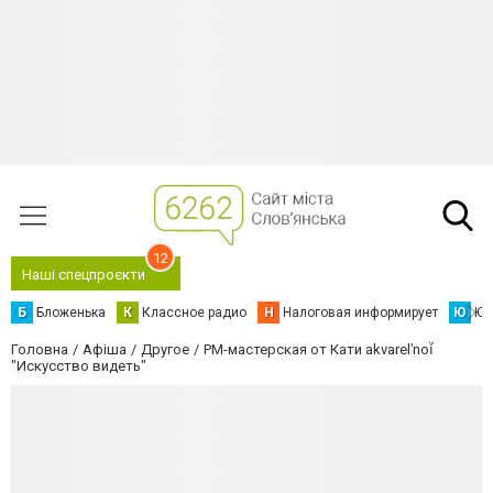
12
Наші спецпроєкти
Б
Бложенька
К
Классное радио
Н
Налоговая информирует
Ю
Юс
Головна
Афіша
Другое
PM-мастерская от Кати akvarelʹnoí̈
"Искусство видеть"