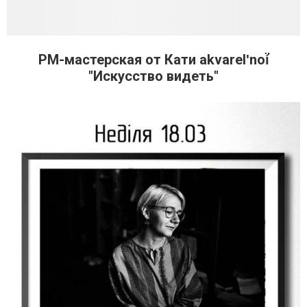
PM-мастерская от Кати akvarelʹnoí̈
"Искусство видеть"