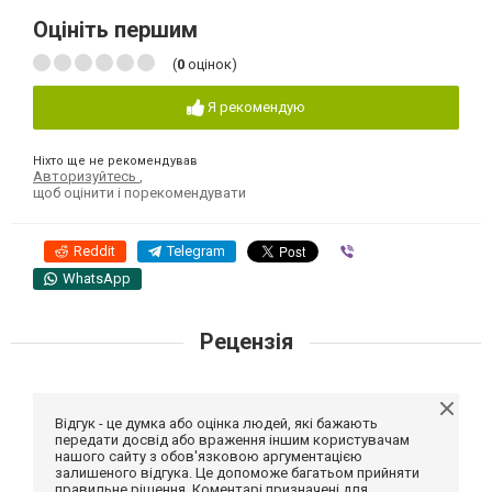
Оцініть першим
(
0
оцінок)
Я рекомендую
Ніхто ще не рекомендував
Авторизуйтесь
,
щоб оцінити і порекомендувати
Reddit
Telegram
Viber
WhatsApp
Рецензія
Відгук - це думка або оцінка людей, які бажають
передати досвід або враження іншим користувачам
нашого сайту з обов'язковою аргументацією
залишеного відгука. Це допоможе багатьом прийняти
правильне рішення. Коментарі призначені для