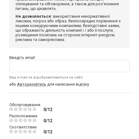
спілкування та обговорення, а також для роз'яснення
питань, що цікавлять.
Не дозволяється:
використання ненормативної
лексики, погроз або образ; безпосереднє порівняння з
іншими конкуруючими компаніями; безпідставні заяви,
що ображають діяльність компанії і / або її послуги;
розміщення посилань на сторонні інтернет-ресурси;
реклама та самореклама.
Введіть email:
Ваш e-mail не відображатиметься на сайті
або
Авторизуйтесь
для написання відгуку
Обслуговування
0/12
Расположение
0/12
Соответствие
0/12