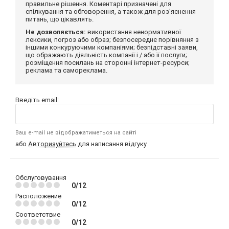
правильне рішення. Коментарі призначені для
спілкування та обговорення, а також для роз'яснення
питань, що цікавлять.
Не дозволяється:
використання ненормативної
лексики, погроз або образ; безпосереднє порівняння з
іншими конкуруючими компаніями; безпідставні заяви,
що ображають діяльність компанії і / або її послуги;
розміщення посилань на сторонні інтернет-ресурси;
реклама та самореклама.
Введіть email:
Ваш e-mail не відображатиметься на сайті
або
Авторизуйтесь
для написання відгуку
Обслуговування
0/12
Расположение
0/12
Соответствие
0/12