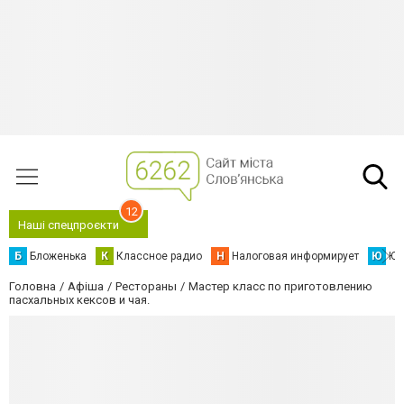
12
Наші спецпроєкти
Б
Бложенька
К
Классное радио
Н
Налоговая информирует
Ю
Юс
Головна
Афіша
Рестораны
Мастер класс по приготовлению
пасхальных кексов и чая.