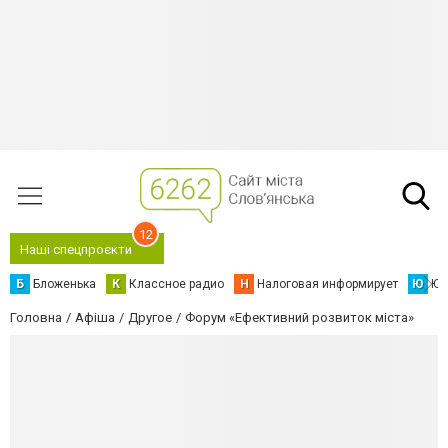
12
Наші спецпроєкти
Б
Бложенька
К
Классное радио
Н
Налоговая информирует
Ю
Юс
Головна
Афіша
Другое
Форум «Ефективний розвиток міста»