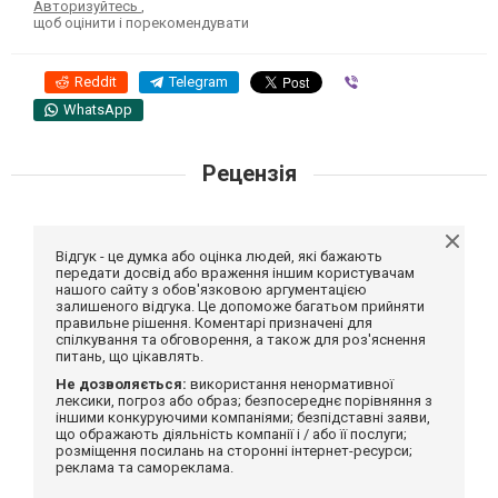
Авторизуйтесь
,
щоб оцінити і порекомендувати
Reddit
Telegram
Viber
WhatsApp
Рецензія
Відгук - це думка або оцінка людей, які бажають
передати досвід або враження іншим користувачам
нашого сайту з обов'язковою аргументацією
залишеного відгука. Це допоможе багатьом прийняти
правильне рішення. Коментарі призначені для
спілкування та обговорення, а також для роз'яснення
питань, що цікавлять.
Не дозволяється:
використання ненормативної
лексики, погроз або образ; безпосереднє порівняння з
іншими конкуруючими компаніями; безпідставні заяви,
що ображають діяльність компанії і / або її послуги;
розміщення посилань на сторонні інтернет-ресурси;
реклама та самореклама.