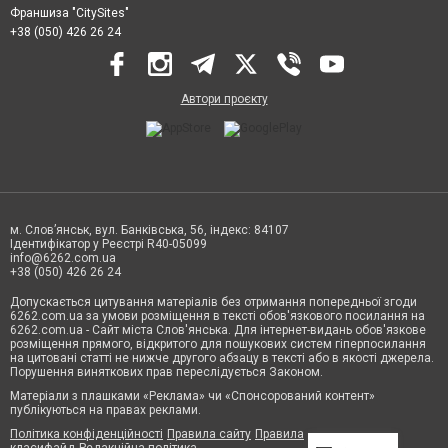
Франшиза "CitySites"
+38 (050) 426 26 24
Автори проєкту
м. Слов’янськ, вул. Банківська, 56, індекс: 84107
Ідентифікатор у Реєстрі R40-05099
info@6262.com.ua
+38 (050) 426 26 24
Допускається цитування матеріалів без отримання попередньої згоди
6262.com.ua за умови розміщення в тексті обов'язкового посилання на
6262.com.ua - Сайт міста Слов'янська. Для інтернет-видань обов'язкове
розміщення прямого, відкритого для пошукових систем гіперпосилання
на цитовані статті не нижче другого абзацу в тексті або в якості джерела.
Порушення виняткових прав переслідується Законом.
Матеріали з плашками «Реклама» чи «Спонсорований контент»
публікуються на правах реклами.
Політика конфіденційності
Правила сайту
Правила
класифайд
Редакційна політика