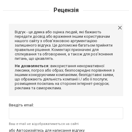
Рецензія
Відгук - це думка або оцінка людей, які бажають
передати досвід або враження іншим користувачам
нашого сайту з обов'язковою аргументацією
залишеного відгука. Це допоможе багатьом прийняти
правильне рішення. Коментарі призначені для
спілкування та обговорення, а також для роз'яснення
питань, що цікавлять.
Не дозволяється:
використання ненормативної
лексики, погроз або образ; безпосереднє порівняння з
іншими конкуруючими компаніями; безпідставні заяви,
що ображають діяльність компанії і / або її послуги;
розміщення посилань на сторонні інтернет-ресурси;
реклама та самореклама.
Введіть email:
Ваш e-mail не відображатиметься на сайті
або
Авторизуйтесь
для написання відгуку