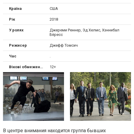
Країна
США
Рік
2018
У ролях
Джереми Реннер, Эд Хелмс, Хэннибал
Бёресс
Режисер
Джефф Томсич
Час
.
Вікові обмеження
12+
В центре внимания находится группа бывших