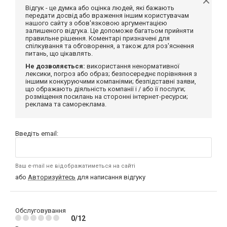
Відгук - це думка або оцінка людей, які бажають
передати досвід або враження іншим користувачам
нашого сайту з обов'язковою аргументацією
залишеного відгука. Це допоможе багатьом прийняти
правильне рішення. Коментарі призначені для
спілкування та обговорення, а також для роз'яснення
питань, що цікавлять.
Не дозволяється:
використання ненормативної
лексики, погроз або образ; безпосереднє порівняння з
іншими конкуруючими компаніями; безпідставні заяви,
що ображають діяльність компанії і / або її послуги;
розміщення посилань на сторонні інтернет-ресурси;
реклама та самореклама.
Введіть email:
Ваш e-mail не відображатиметься на сайті
або
Авторизуйтесь
для написання відгуку
Обслуговування
0/12