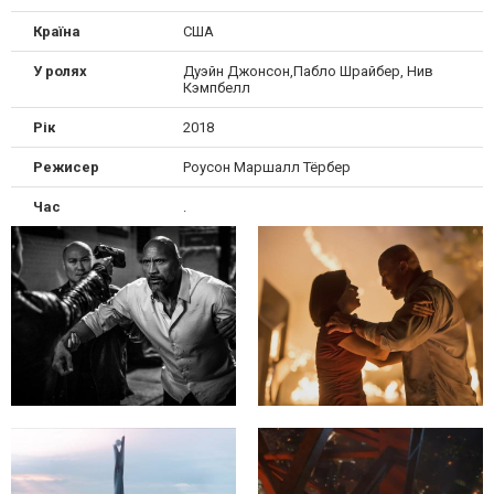
Країна
США
У ролях
Дуэйн Джонсон,Пабло Шрайбер, Нив
Кэмпбелл
Рік
2018
Режисер
Роусон Маршалл Тёрбер
Час
.