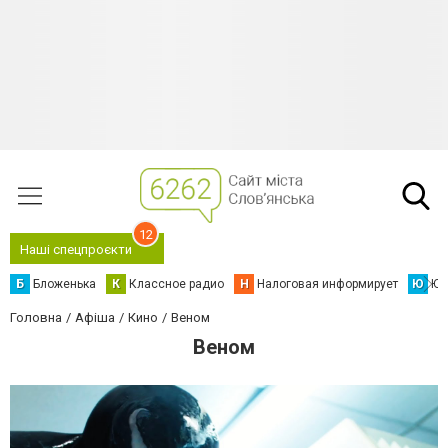
12
Наші спецпроєкти
Б
Бложенька
К
Классное радио
Н
Налоговая информирует
Ю
Юс
Головна
Афіша
Кино
Веном
Веном