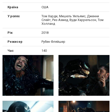
Країна
США
У ролях
Том Харди, Мишель Уильямс, Дженни
Слейт, Риз Ахмед, Вуди Харрельсон, Том
Холланд
Рік
2018
Режисер
Рубен Фляйшер
Час
140