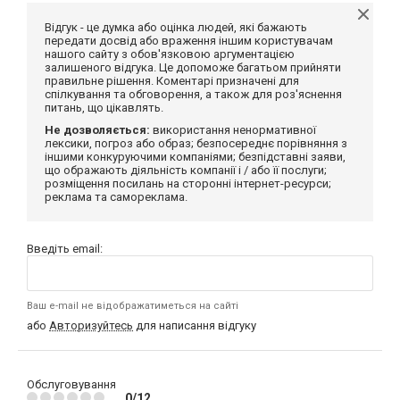
Відгук - це думка або оцінка людей, які бажають
передати досвід або враження іншим користувачам
нашого сайту з обов'язковою аргументацією
залишеного відгука. Це допоможе багатьом прийняти
правильне рішення. Коментарі призначені для
спілкування та обговорення, а також для роз'яснення
питань, що цікавлять.
Не дозволяється:
використання ненормативної
лексики, погроз або образ; безпосереднє порівняння з
іншими конкуруючими компаніями; безпідставні заяви,
що ображають діяльність компанії і / або її послуги;
розміщення посилань на сторонні інтернет-ресурси;
реклама та самореклама.
Введіть email:
Ваш e-mail не відображатиметься на сайті
або
Авторизуйтесь
для написання відгуку
Обслуговування
0/12