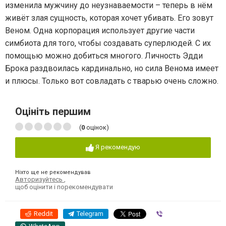
изменила мужчину до неузнаваемости – теперь в нём
живёт злая сущность, которая хочет убивать. Его зовут
Веном. Одна корпорация использует другие части
симбиота для того, чтобы создавать суперлюдей. С их
помощью можно добиться многого. Личность Эдди
Брока раздвоилась кардинально, но сила Венома имеет
и плюсы. Только вот совладать с тварью очень сложно.
Оцініть першим
(
0
оцінок)
Я рекомендую
Ніхто ще не рекомендував
Авторизуйтесь
,
щоб оцінити і порекомендувати
Reddit
Telegram
Viber