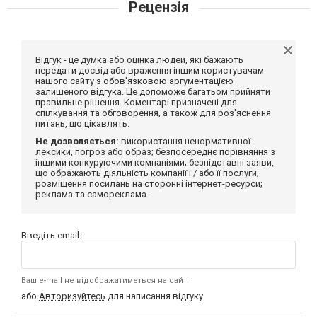
Рецензія
Відгук - це думка або оцінка людей, які бажають
передати досвід або враження іншим користувачам
нашого сайту з обов'язковою аргументацією
залишеного відгука. Це допоможе багатьом прийняти
правильне рішення. Коментарі призначені для
спілкування та обговорення, а також для роз'яснення
питань, що цікавлять.
Не дозволяється:
використання ненормативної
лексики, погроз або образ; безпосереднє порівняння з
іншими конкуруючими компаніями; безпідставні заяви,
що ображають діяльність компанії і / або її послуги;
розміщення посилань на сторонні інтернет-ресурси;
реклама та самореклама.
Введіть email:
Ваш e-mail не відображатиметься на сайті
або
Авторизуйтесь
для написання відгуку