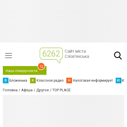
12
Наші спецпроєкти
Б
Бложенька
К
Классное радио
Н
Налоговая информирует
Ю
Юс
Головна
Афіша
Другое
TOP PLACE