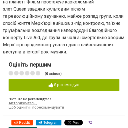
на планеті. Фільм простежує карколомний
злет Queen завдяки культовим пісням
та революційному звучанню, майже розпад групи, коли
спосіб життя Мерк’юрі вийшов з-під контролю, та їхнє
тріумфальне возз’єднання напередодні благодійного
концерту Live Aid, де група на чолі зі смертельно хворим
Мерк’юрі продемонструвала один з найвеличніших
виступів в історії рок-музики.
Оцініть першим
(
0
оцінок)
Я рекомендую
Ніхто ще не рекомендував
Авторизуйтесь
,
щоб оцінити і порекомендувати
Reddit
Telegram
Viber