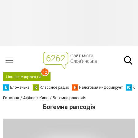
12
Наші спецпроєкти
Б
Бложенька
К
Классное радио
Н
Налоговая информирует
Ю
Юс
Головна
Афіша
Кино
Богемна рапсодія
Богемна рапсодія