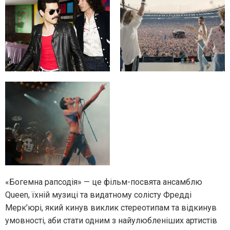
«Богемна рапсодія» — це фільм-посвята ансамблю
Queen, їхній музиці та видатному солісту Фредді
Мерк’юрі, який кинув виклик стереотипам та відкинув
умовності, аби стати одним з найулюбленіших артистів