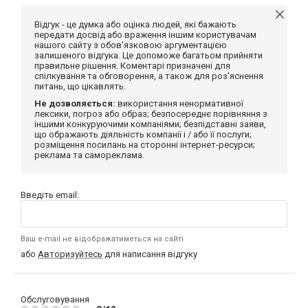
Відгук - це думка або оцінка людей, які бажають
передати досвід або враження іншим користувачам
нашого сайту з обов'язковою аргументацією
залишеного відгука. Це допоможе багатьом прийняти
правильне рішення. Коментарі призначені для
спілкування та обговорення, а також для роз'яснення
питань, що цікавлять.
Не дозволяється:
використання ненормативної
лексики, погроз або образ; безпосереднє порівняння з
іншими конкуруючими компаніями; безпідставні заяви,
що ображають діяльність компанії і / або її послуги;
розміщення посилань на сторонні інтернет-ресурси;
реклама та самореклама.
Введіть email:
Ваш e-mail не відображатиметься на сайті
або
Авторизуйтесь
для написання відгуку
Обслуговування