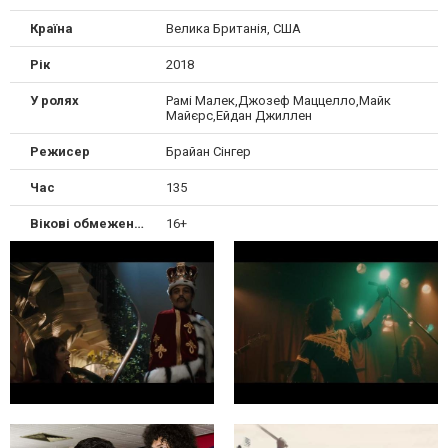
Країна
Велика Британія, США
Рік
2018
У ролях
Рамі Малек,Джозеф Маццелло,Майк
Майєрс,Ейдан Джиллен
Режисер
Брайан Сінгер
Час
135
Вікові обмеження
16+