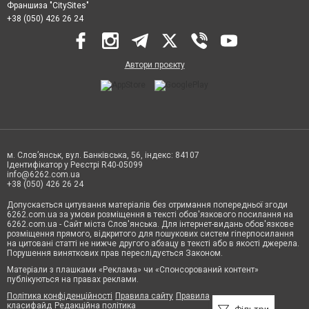
Франшиза "CitySites"
+38 (050) 426 26 24
Автори проєкту
м. Слов’янськ, вул. Банківська, 56, індекс: 84107
Ідентифікатор у Реєстрі R40-05099
info@6262.com.ua
+38 (050) 426 26 24
Допускається цитування матеріалів без отримання попередньої згоди
6262.com.ua за умови розміщення в тексті обов'язкового посилання на
6262.com.ua - Сайт міста Слов'янська. Для інтернет-видань обов'язкове
розміщення прямого, відкритого для пошукових систем гіперпосилання
на цитовані статті не нижче другого абзацу в тексті або в якості джерела.
Порушення виняткових прав переслідується Законом.
Матеріали з плашками «Реклама» чи «Спонсорований контент»
публікуються на правах реклами.
Політика конфіденційності
Правила сайту
Правила
класифайд
Редакційна політика