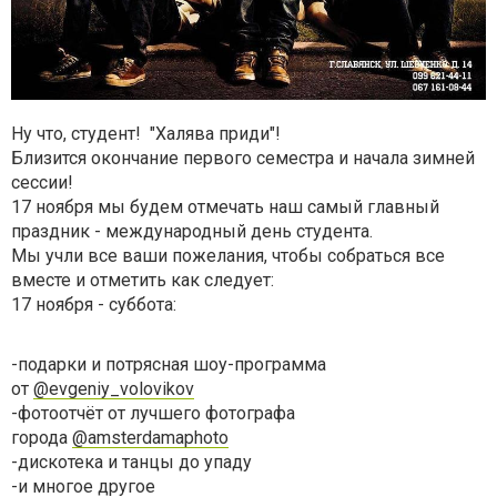
Ну что, студент! "Халява приди"!
Близится окончание первого семестра и начала зимней
сессии!
17 ноября мы будем отмечать наш самый главный
праздник - международный день студента.
Мы учли все ваши пожелания, чтобы собраться все
вместе и отметить как следует:
17 ноября - суббота:
-подарки и потрясная шоу-программа
от
@evgeniy_volovikov
-фотоотчёт от лучшего фотографа
города
@amsterdamaphoto
-дискотека и танцы до упаду
-и многое другое