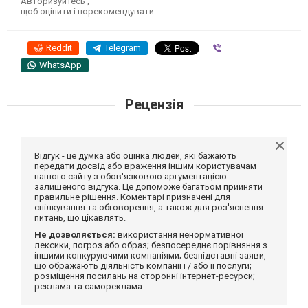
Авторизуйтесь
,
щоб оцінити і порекомендувати
Reddit
Telegram
Viber
WhatsApp
Рецензія
Відгук - це думка або оцінка людей, які бажають
передати досвід або враження іншим користувачам
нашого сайту з обов'язковою аргументацією
залишеного відгука. Це допоможе багатьом прийняти
правильне рішення. Коментарі призначені для
спілкування та обговорення, а також для роз'яснення
питань, що цікавлять.
Не дозволяється:
використання ненормативної
лексики, погроз або образ; безпосереднє порівняння з
іншими конкуруючими компаніями; безпідставні заяви,
що ображають діяльність компанії і / або її послуги;
розміщення посилань на сторонні інтернет-ресурси;
реклама та самореклама.