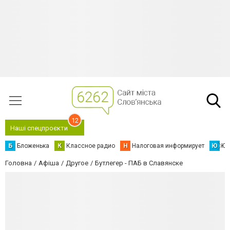
12
Наші спецпроєкти
Б
Бложенька
К
Классное радио
Н
Налоговая информирует
Ю
Юс
Головна
Афіша
Другое
Бутлегер - ПАБ в Славянске