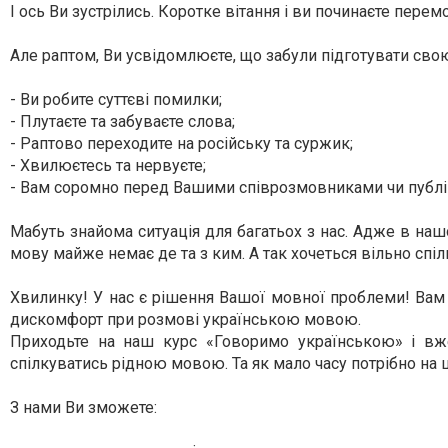
І ось Ви зустрілись. Коротке вітання і ви починаєте перем
Але раптом, Ви усвідомлюєте, що забули підготувати сво
- Ви робите суттєві помилки;
- Плутаєте та забуваєте слова;
- Раптово переходите на російську та суржик;
- Хвилюєтесь та нервуєте;
- Вам соромно перед Вашими співрозмовниками чи публ
Мабуть знайома ситуація для багатьох з нас. Адже в наш
мову майже немає де та з ким. А так хочеться вільно с
Хвилинку! У нас є рішення Вашої мовної проблеми! Вам 
дискомфорт при розмові українською мовою.
Приходьте на наш курс «Говоримо українською» і вже
спілкуватись рідною мовою. Та як мало часу потрібно на 
З нами Ви зможете: