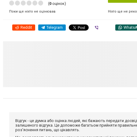
(
0
оцінок)
Ніхто ще не рек
Поки ще ніхто не оцінював
Reddit
Telegram
Viber
Whats
Відгук - це думка або оцінка людей, які бажають передати дос
залишеного відгука. Це допоможе багатьом прийняти правильне 
роз'яснення питань, що цікавлять.