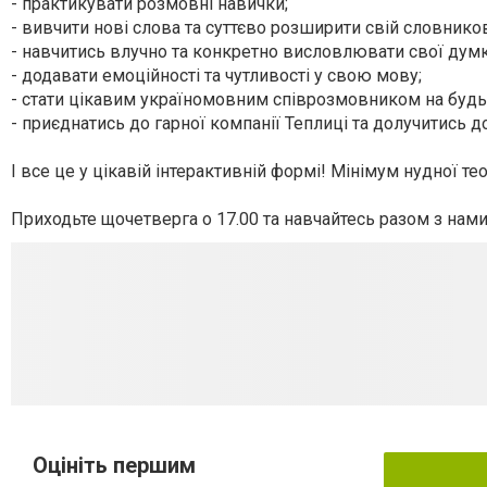
- практикувати розмовні навички;
- вивчити нові слова та суттєво розширити свій словнико
- навчитись влучно та конкретно висловлювати свої думк
- додавати емоційності та чутливості у свою мову;
- стати цікавим україномовним співрозмовником на будь-
- приєднатись до гарної компанії Теплиці та долучитись до
І все це у цікавій інтерактивній формі! Мінімум нудної т
Приходьте щочетверга о 17.00 та навчайтесь разом з нами
Оцініть першим