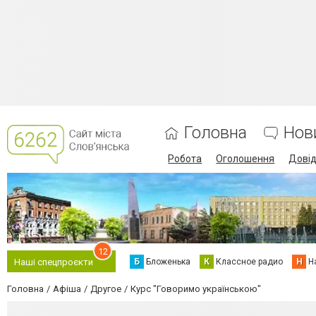
Головна
Нов
Робота
Оголошення
Дові
12
Б
Бложенька
К
Классное радио
Н
Н
Наші спецпроєкти
Головна
Афіша
Другое
Курс "Говоримо українською"