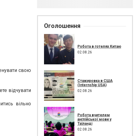
Оголошення
Робота в готелях Китаю
02.08.26
ренувати свою
Стажировка в США
(Internship USA)
ете відчувати
02.08.26
итись вільно
Робота вчителем
англійської мови у
Таїланді
02.08.26