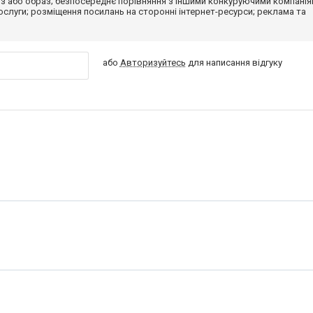
з або образ; безпосереднє порівняння з іншими конкуруючими компанія
 послуги; розміщення посилань на сторонні інтернет-ресурси; реклама та
або
Авторизуйтесь
для написання відгуку