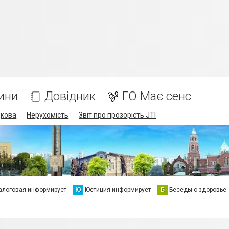
ини
Довідник
ГО Має сенс
дкова
Нерухомість
Звіт про прозорість JTI
алоговая информирует
Ю
Юстиция информирует
Б
Беседы о здоровье