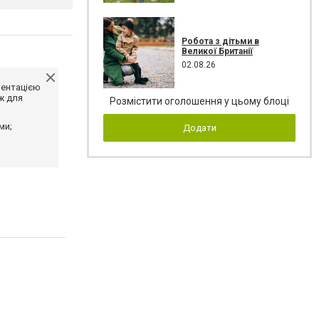
Робота з дітьми в
Великої Британії
02.08.26
ментацією
ж для
Розмістити оголошення у цьому блоці
ми;
Додати