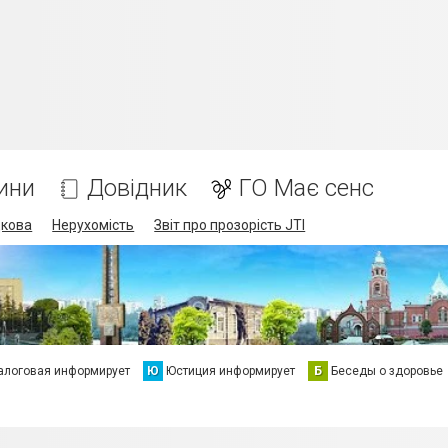
ини
Довідник
ГО Має сенс
дкова
Нерухомість
Звіт про прозорість JTI
алоговая информирует
Ю
Юстиция информирует
Б
Беседы о здоровье