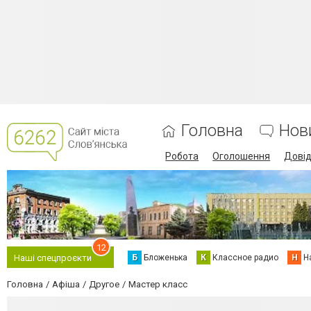
Головна
Нов
Робота
Оголошення
Дові
12
Б
Бложенька
К
Классное радио
Н
Н
Наші спецпроєкти
Головна
Афіша
Другое
Мастер класс