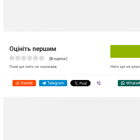
Оцініть першим
(
0
оцінок)
Ніхто ще не рек
Поки ще ніхто не оцінював
Reddit
Telegram
Viber
Whats