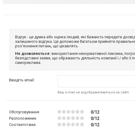
Відгук - це думка або оцінка людей, які бажають передати дос
залишеного відгука. Це допоможе багатьом прийняти правильне 
роз'яснення питань, що цікавлять.
Не дозволяється:
використання ненормативної лексики, погро
безпідставні заяви, що ображають діяльність компанії і / або її
самореклама.
Введіть email:
Ваш e-mail не відображатиметься на сайті
Обслуговування
0/12
Расположение
0/12
Соответствие
0/12