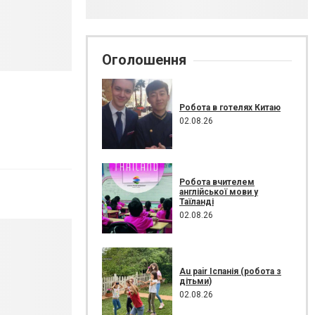
Оголошення
Робота в готелях Китаю
02.08.26
Робота вчителем
англійської мови у
Таїланді
02.08.26
Au pair Іспанія (робота з
дітьми)
02.08.26