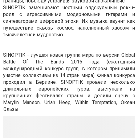
границы, повсюду устраивая звуковой апокалипсис.
SINOPTIK замешивают честный олдскульный рок-н-
ролл с агрессивными модерновыми гитарами и
синтезаторами цифровой эпохи. Их музыка звучит как
путешествие сквозь космос, наполненный хаосом и
тысячелетней мудростью.
SINOPTIK - лучшая новая группа мира по версии Global
Battle Of The Bands 2016 года (ежегодный
международный конкурс групп, в котором принимали
участие коллективы из 14 стран мира). Финал конкурса
проходил в Берлине. SINOPTIK провели несколько
длительных европейских туров, выступали на
крупнейших фестивалях страны и делили сцену с
Marylin Manson, Uriah Heep, Within Temptation, Океан
Эльзы.