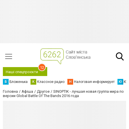
12
Наші спецпроєкти
Б
Бложенька
К
Классное радио
Н
Налоговая информирует
Ю
Юс
Головна
Афіша
Другое
SINOPTIK - лучшая новая группа мира по
версии Global Battle Of The Bands 2016 года