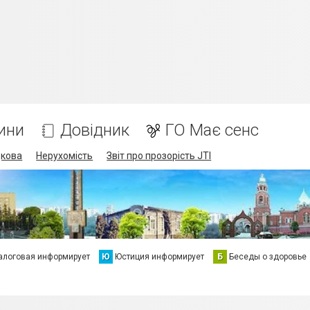
ини
Довідник
ГО Має сенс
дкова
Нерухомість
Звіт про прозорість JTI
алоговая информирует
Ю
Юстиция информирует
Б
Беседы о здоровье