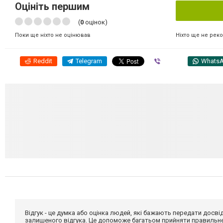
Оцініть першим
(
0
оцінок)
Ніхто ще не рек
Поки ще ніхто не оцінював
Reddit
Telegram
Viber
Whats
Відгук - це думка або оцінка людей, які бажають передати дос
залишеного відгука. Це допоможе багатьом прийняти правильне 