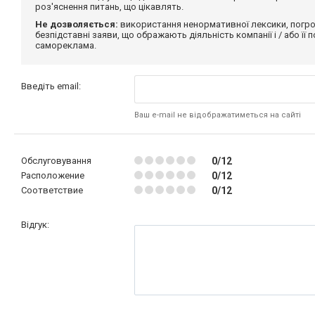
роз'яснення питань, що цікавлять.
Не дозволяється:
використання ненормативної лексики, погро
безпідставні заяви, що ображають діяльність компанії і / або її
самореклама.
Введіть email:
Ваш e-mail не відображатиметься на сайті
Обслуговування
0/12
Расположение
0/12
Соответствие
0/12
Відгук: