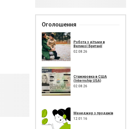
Оголошення
Робота з дітьми в
Великої Британії
02.08.26
Стажировка в США
(Internship USA)
02.08.26
Менеджер з продажів
12.01.16