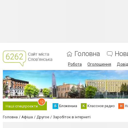
Головна
Нов
Робота
Оголошення
Дові
12
Б
Бложенька
К
Классное радио
Н
Н
Наші спецпроєкти
Головна
Афіша
Другое
Заробіток в інтернеті