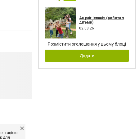
Au pair Іспанія (робота з
дітьми)
02.08.26
Розмістити оголошення у цьому блоці
Додати
ментацією
ж для