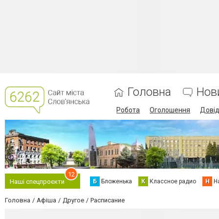
Головна
Нов
Робота
Оголошення
Дові
12
Б
Бложенька
К
Классное радио
Н
Н
Наші спецпроєкти
Головна
Афіша
Другое
Расписание