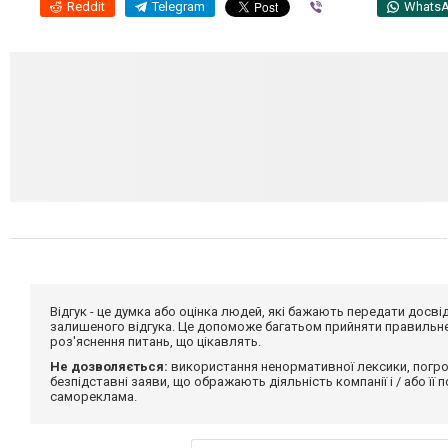
Reddit
Telegram
Viber
Whats
Відгук - це думка або оцінка людей, які бажають передати дос
залишеного відгука. Це допоможе багатьом прийняти правильне 
роз'яснення питань, що цікавлять.
Не дозволяється:
використання ненормативної лексики, погро
безпідставні заяви, що ображають діяльність компанії і / або її
самореклама.