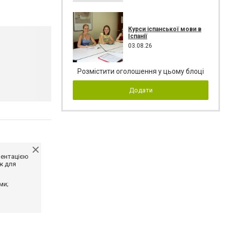
Курси іспанської мови в
Іспанії
03.08.26
Розмістити оголошення у цьому блоці
Додати
ментацією
ж для
ми;