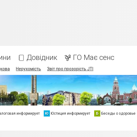
ини
Довідник
ГО Має сенс
дкова
Нерухомість
Звіт про прозорість JTI
алоговая информирует
Ю
Юстиция информирует
Б
Беседы о здоровье