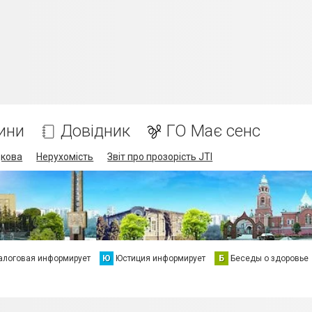
ини
Довідник
ГО Має сенс
дкова
Нерухомість
Звіт про прозорість JTI
алоговая информирует
Ю
Юстиция информирует
Б
Беседы о здоровье