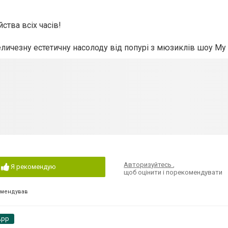
ства всіх часів!
еличезну естетичну насолоду від попурі з мюзиклів шоу My
Авторизуйтесь
,
Я рекомендую
щоб оцінити і порекомендувати
омендував
App