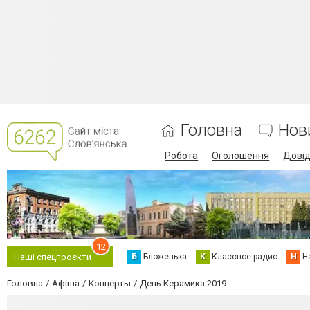
Головна
Нов
Робота
Оголошення
Дові
12
Б
Бложенька
К
Классное радио
Н
Н
Наші спецпроєкти
Головна
Афіша
Концерты
День Керамика 2019