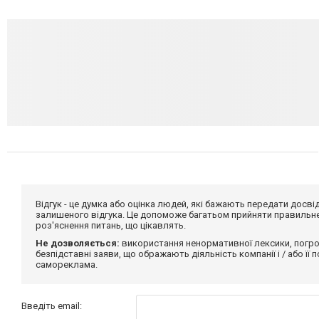
Відгук - це думка або оцінка людей, які бажають передати дос
залишеного відгука. Це допоможе багатьом прийняти правильне 
роз'яснення питань, що цікавлять.
Не дозволяється:
використання ненормативної лексики, погро
безпідставні заяви, що ображають діяльність компанії і / або її
самореклама.
Введіть email: