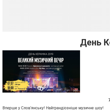
День К
7
Вперше у Слов’янську! Найграндіозніше музичне шоу!