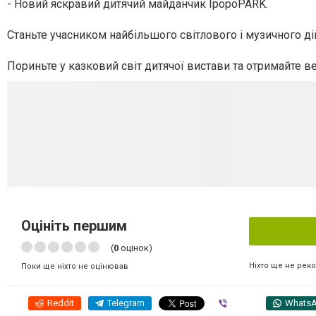
- Новий яскравий дитячий майданчик IpopoPARK.
Станьте учасником найбільшого світлового і музичного дій
Пориньте у казковий світ дитячої вистави та отримайте в
Оцініть першим
(
0
оцінок)
Ніхто ще не рек
Поки ще ніхто не оцінював
Reddit
Telegram
Viber
Whats