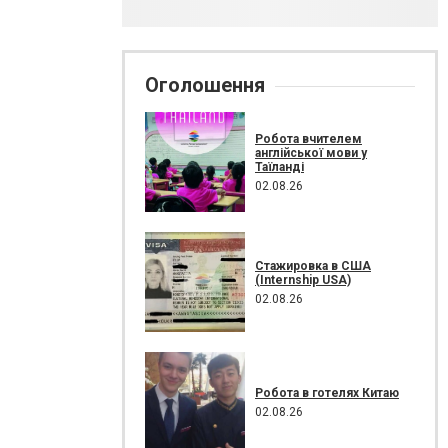
Оголошення
Робота вчителем
англійської мови у
Таїланді
02.08.26
Стажировка в США
(Internship USA)
02.08.26
Робота в готелях Китаю
02.08.26