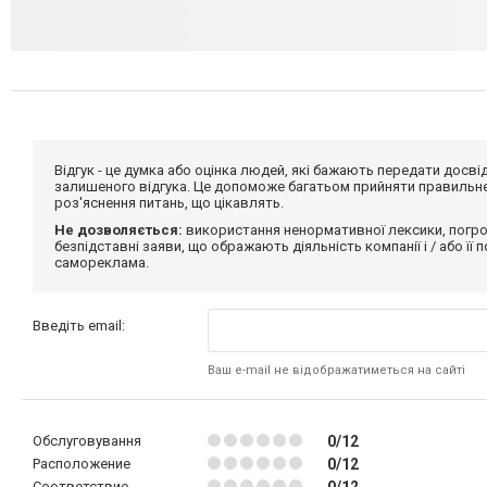
Відгук - це думка або оцінка людей, які бажають передати дос
залишеного відгука. Це допоможе багатьом прийняти правильне 
роз'яснення питань, що цікавлять.
Не дозволяється:
використання ненормативної лексики, погро
безпідставні заяви, що ображають діяльність компанії і / або її
самореклама.
Введіть email:
Ваш e-mail не відображатиметься на сайті
Обслуговування
0/12
Расположение
0/12
Соответствие
0/12