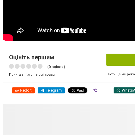
Оцініть першим
(
0
оцінок)
Ніхто ще не рек
Поки ще ніхто не оцінював
Reddit
Telegram
Viber
Whats