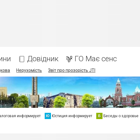
ини
Довідник
ГО Має сенс
дкова
Нерухомість
Звіт про прозорість JTI
алоговая информирует
Ю
Юстиция информирует
Б
Беседы о здоровье