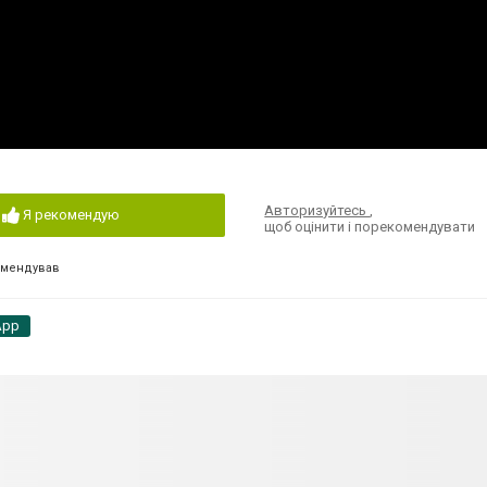
Авторизуйтесь
,
Я рекомендую
щоб оцінити і порекомендувати
омендував
App