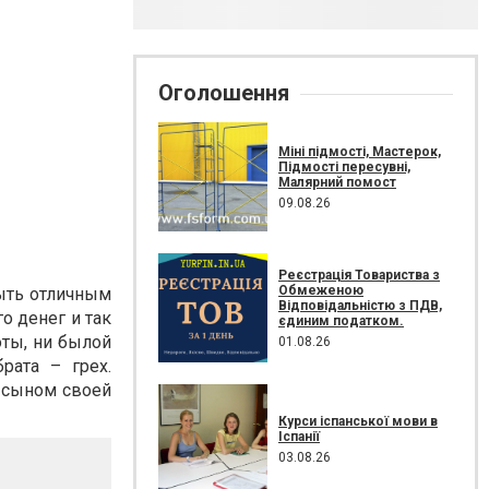
Оголошення
Міні підмості, Мастерок,
Підмості пересувні,
Малярний помост
09.08.26
Реєстрація Товариства з
Обмеженою
быть отличным
Відповідальністю з ПДВ,
о денег и так
єдиним податком.
оты, ни былой
01.08.26
рата – грех.
с сыном своей
Курси іспанської мови в
Іспанії
03.08.26