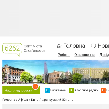
Головна
Нов
Робота
Оголошення
Дові
12
Б
Бложенька
К
Классное радио
Н
Н
Наші спецпроєкти
Головна
Афіша
Кино
Французький Жиголо