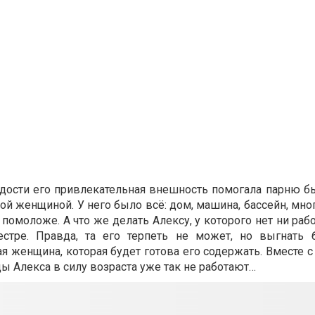
лодости его привлекательная внешность помогала парню 
той женщиной. У него было всё: дом, машина, бассейн, мног
 помоложе. А что же делать Алексу, у которого нет ни раб
стре. Правда, та его терпеть не может, но выгнать б
рая женщина, которая будет готова его содержать. Вместе 
ы Алекса в силу возраста уже так не работают…