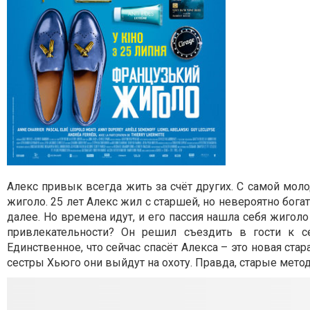
Алекс привык всегда жить за счёт других. С самой мо
жиголо. 25 лет Алекс жил с старшей, но невероятно бога
далее. Но времена идут, и его пассия нашла себя жиголо
привлекательности? Он решил съездить в гости к се
Единственное, что сейчас спасёт Алекса – это новая ста
сестры Хьюго они выйдут на охоту. Правда, старые метод