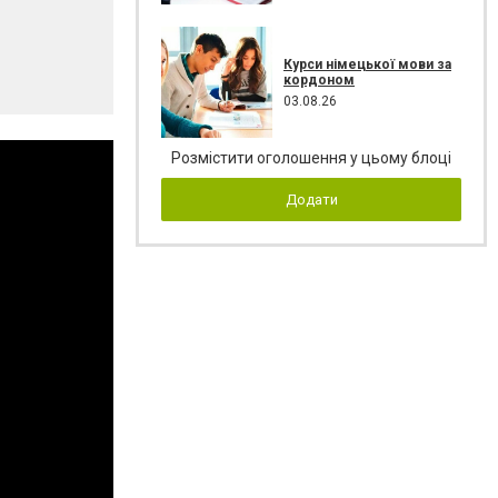
Курси німецької мови за
кордоном
03.08.26
Розмістити оголошення у цьому блоці
Додати