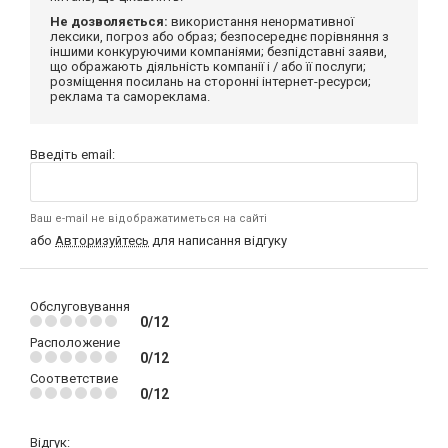
Не дозволяється:
використання ненормативної
лексики, погроз або образ; безпосереднє порівняння з
іншими конкуруючими компаніями; безпідставні заяви,
що ображають діяльність компанії і / або її послуги;
розміщення посилань на сторонні інтернет-ресурси;
реклама та самореклама.
Введіть email:
Ваш e-mail не відображатиметься на сайті
або
Авторизуйтесь
для написання відгуку
Обслуговування
0/12
Расположение
0/12
Соответствие
0/12
Відгук: