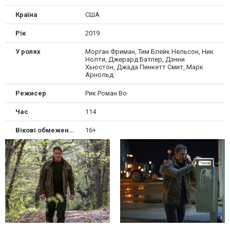
Країна
США
Рік
2019
У ролях
Морган Фриман, Тим Блейк Нельсон, Ник
Нолти, Джерард Батлер, Дэнни
Хьюстон, Джада Пинкетт Смит, Марк
Арнольд
Режисер
Рик Роман Во
Час
114
Вікові обмеження
16+