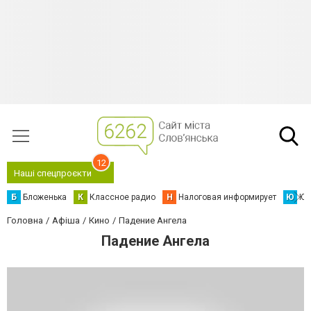
12
Наші спецпроєкти
Б
Бложенька
К
Классное радио
Н
Налоговая информирует
Ю
Юс
Головна
Афіша
Кино
Падение Ангела
Падение Ангела