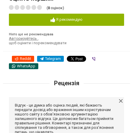
(
0
оцінок)
Я рекомендую
Ніхто ще не рекомендував
Авторизуйтесь
,
щоб оцінити і порекомендувати
Reddit
Telegram
Viber
WhatsApp
Рецензія
Відгук - це думка або оцінка людей, які бажають
передати досвід або враження іншим користувачам
нашого сайту з обов'язковою аргументацією
залишеного відгука. Це допоможе багатьом прийняти
правильне рішення. Коментарі призначені для
спілкування та обговорення, а також для роз'яснення
питань, що цікавлять.