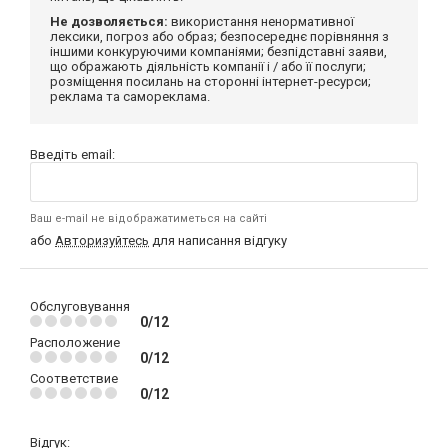
Не дозволяється:
використання ненормативної
лексики, погроз або образ; безпосереднє порівняння з
іншими конкуруючими компаніями; безпідставні заяви,
що ображають діяльність компанії і / або її послуги;
розміщення посилань на сторонні інтернет-ресурси;
реклама та самореклама.
Введіть email:
Ваш e-mail не відображатиметься на сайті
або
Авторизуйтесь
для написання відгуку
Обслуговування
0/12
Расположение
0/12
Соответствие
0/12
Відгук: