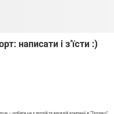
т: написати і з’їсти :)
ше -- робити це у теплій та веселій компанії в “Теплиці”.