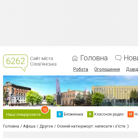
Головна
Нов
Робота
Оголошення
Дові
12
Б
Бложенька
К
Классное радио
Н
Н
Наші спецпроєкти
Головна
Афіша
Другое
Осінній натюрморт: написати і з’їсти :)