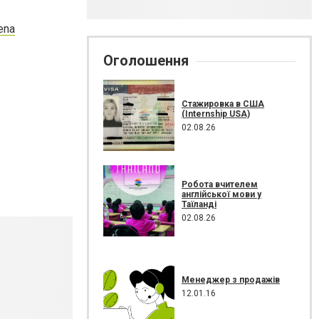
ena
Оголошення
Стажировка в США
(Internship USA)
02.08.26
Робота вчителем
англійської мови у
Таїланді
02.08.26
Менеджер з продажів
12.01.16