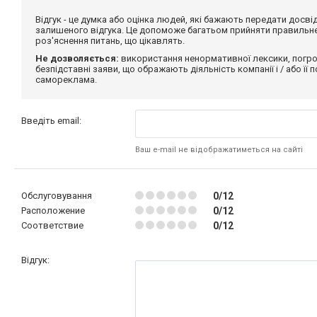
Відгук - це думка або оцінка людей, які бажають передати дос
залишеного відгука. Це допоможе багатьом прийняти правильне 
роз'яснення питань, що цікавлять.
Не дозволяється:
використання ненормативної лексики, погро
безпідставні заяви, що ображають діяльність компанії і / або її
самореклама.
Введіть email:
Ваш e-mail не відображатиметься на сайті
Обслуговування
0/12
Расположение
0/12
Соответствие
0/12
Відгук: