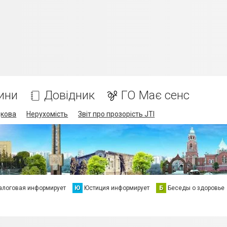
ини
Довідник
ГО Має сенс
дкова
Нерухомість
Звіт про прозорість JTI
алоговая информирует
Ю
Юстиция информирует
Б
Беседы о здоровье