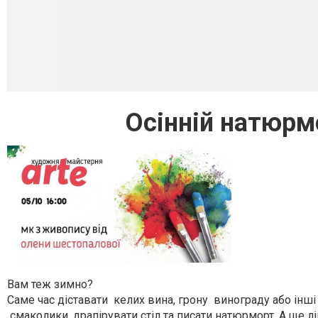
Осінній натюрмор
Вам теж зимно?
Саме час діставати келих вина, грону винограду або інші
смаколики, драпірувати стіл та писати натюрморт. А ще ліп