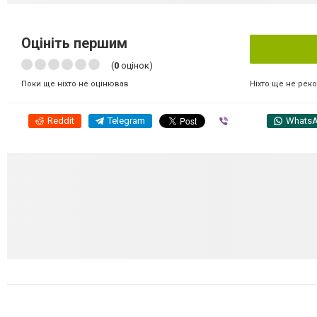
Оцініть першим
(
0
оцінок)
Ніхто ще не рек
Поки ще ніхто не оцінював
Reddit
Telegram
Viber
Whats