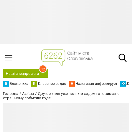
12
Наші спецпроєкти
Б
Бложенька
К
Классное радио
Н
Налоговая информирует
Ю
Юс
Головна
Афіша
Другое
мы уже полным ходом готовимся к
страшному событию года!