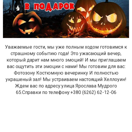
Уважаемые гости, мы уже полным ходом готовимся к
страшному событию года! Это ужасающий вечер,
который дарит нам много эмоций! И мы приглашаем
вас ощутить эти эмоции с нами! Мы готовим для вас:
Фотозону Костюмную вечеринку И полностью
украшеный зал! Мы устраиваем настоящий Хеллоуин!
Ждем вас по адресу:улица Ярослава Мудрого
65.Справки по телефону:+380 (6262) 62-12-06