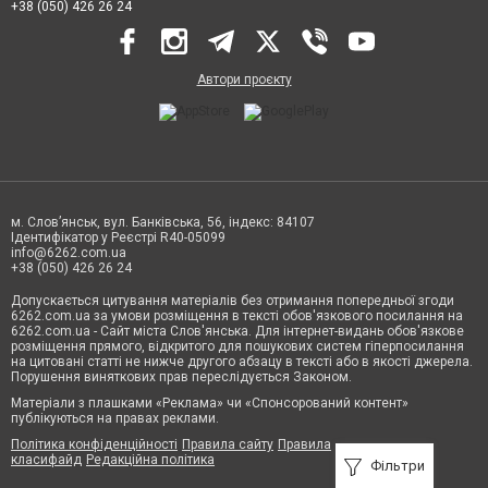
+38 (050) 426 26 24
Автори проєкту
м. Слов’янськ, вул. Банківська, 56, індекс: 84107
Ідентифікатор у Реєстрі R40-05099
info@6262.com.ua
+38 (050) 426 26 24
Допускається цитування матеріалів без отримання попередньої згоди
6262.com.ua за умови розміщення в тексті обов'язкового посилання на
6262.com.ua - Сайт міста Слов'янська. Для інтернет-видань обов'язкове
розміщення прямого, відкритого для пошукових систем гіперпосилання
на цитовані статті не нижче другого абзацу в тексті або в якості джерела.
Порушення виняткових прав переслідується Законом.
Матеріали з плашками «Реклама» чи «Спонсорований контент»
публікуються на правах реклами.
Політика конфіденційності
Правила сайту
Правила
класифайд
Редакційна політика
Фільтри