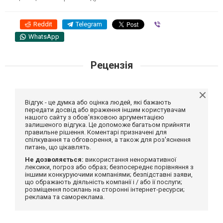
Reddit
Telegram
Viber
WhatsApp
Рецензія
Відгук - це думка або оцінка людей, які бажають
передати досвід або враження іншим користувачам
нашого сайту з обов'язковою аргументацією
залишеного відгука. Це допоможе багатьом прийняти
правильне рішення. Коментарі призначені для
спілкування та обговорення, а також для роз'яснення
питань, що цікавлять.
Не дозволяється:
використання ненормативної
лексики, погроз або образ; безпосереднє порівняння з
іншими конкуруючими компаніями; безпідставні заяви,
що ображають діяльність компанії і / або її послуги;
розміщення посилань на сторонні інтернет-ресурси;
реклама та самореклама.