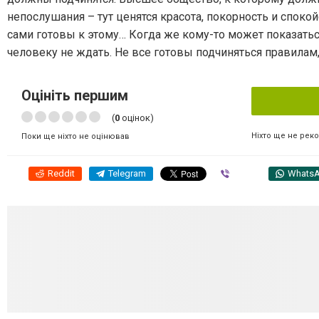
непослушания – тут ценятся красота, покорность и споко
сами готовы к этому… Когда же кому-то может показать
человеку не ждать. Не все готовы подчиняться правилам, 
Оцініть першим
(
0
оцінок)
Ніхто ще не рек
Поки ще ніхто не оцінював
Reddit
Telegram
Viber
Whats