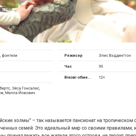
, фэнтези
Режисер
Элис Вэддингтон
Час
95
Вікові обмеження
12+
ертс, Эйса Гонсалес,
м, Милла Йовович
йские холмы" – так называется пансионат на тропическом 
еченных семей. Это идеальный мир со своими правилами, 
ы принадлежать все жители этого острова, не терпит прер