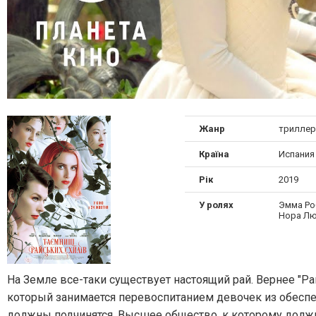
Жанр
триллер
Країна
Испания
Рік
2019
У ролях
Эмма Роб
Нора Лю
На Земле все-таки существует настоящий рай. Вернее "Ра
который занимается перевоспитанием девочек из обесп
должны подчинятся. Высшее общество, к которому должн