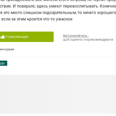
йствие. И поверьте, здесь умеют перевоспитывать. Конечно
ся это место слишком подозрительным, то ничего хорошего
если за этим кроется что-то ужасное.
Авторизуйтесь
,
Я рекомендую
щоб оцінити і порекомендувати
омендував
App