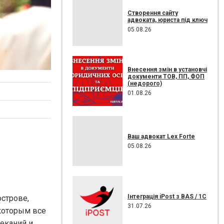
Створення сайту
адвоката, юриста під ключ
05.08.26
Внесення змін в установчі
документи ТОВ, ПП, ФОП
(недорого)
01.08.26
Ваш адвокат Lex Forte
05.08.26
Інтеграція iPost з BAS / 1С
острове,
31.07.26
которым все
еканий и