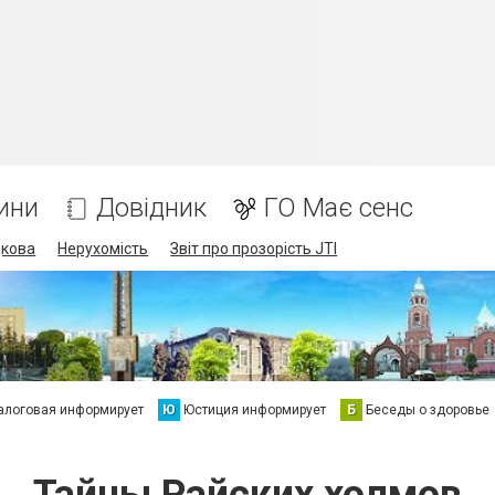
ини
Довідник
ГО Має сенс
дкова
Нерухомість
Звіт про прозорість JTI
алоговая информирует
Ю
Юстиция информирует
Б
Беседы о здоровье