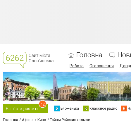
Головна
Нов
Робота
Оголошення
Дові
12
Б
Бложенька
К
Классное радио
Н
Н
Наші спецпроєкти
Головна
Афіша
Кино
Тайны Райских холмов