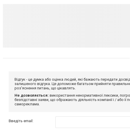
Відгук - це думка або оцінка людей, які бажають передати дос
залишеного відгука. Це допоможе багатьом прийняти правильне 
роз'яснення питань, що цікавлять.
Не дозволяється:
використання ненормативної лексики, погро
безпідставні заяви, що ображають діяльність компанії і / або її
самореклама.
Введіть email: