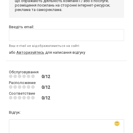
що ображають діяльність компанії і / або її послуги;
розміщення посилань на сторонні інтернет-ресурси;
реклама та самореклама.
Введіть email:
Ваш e-mail не відображатиметься на сайті
або
Авторизуйтесь
для написання відгуку
Обслуговування
0/12
Расположение
0/12
Соответствие
0/12
Відгук: