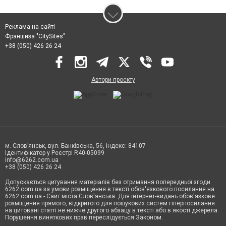
Реклама на сайті
Франшиза "CitySites"
+38 (050) 426 26 24
Автори проєкту
м. Слов’янськ, вул. Банківська, 56, індекс: 84107
Ідентифікатор у Реєстрі R40-05099
info@6262.com.ua
+38 (050) 426 26 24
Допускається цитування матеріалів без отримання попередньої згоди
6262.com.ua за умови розміщення в тексті обов'язкового посилання на
6262.com.ua - Сайт міста Слов'янська. Для інтернет-видань обов'язкове
розміщення прямого, відкритого для пошукових систем гіперпосилання
на цитовані статті не нижче другого абзацу в тексті або в якості джерела.
Порушення виняткових прав переслідується Законом.