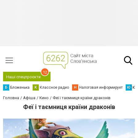
12
Наші спецпроєкти
Б
Бложенька
К
Классное радио
Н
Налоговая информирует
Ю
Юс
Головна
Афіша
Кино
Феї і таємниця країни драконів
Феї і таємниця країни драконів