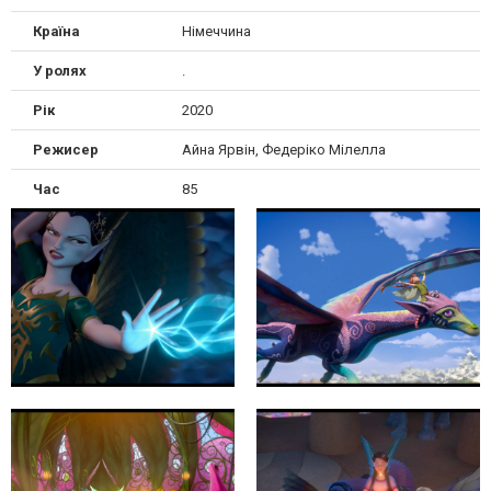
Країна
Німеччина
У ролях
.
Рік
2020
Режисер
Айна Ярвін, Федеріко Мілелла
Час
85