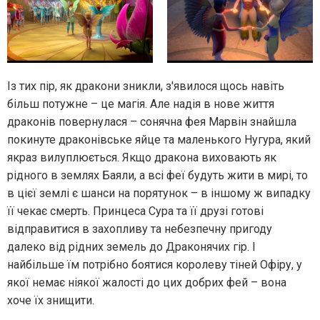
Із тих пір, як дракони зникли, з'явилося щось навіть
більш потужне – це магія. Але надія в нове життя
драконів повернулася – сонячна фея Марвін знайшла
покинуте драконівське яйце та маленького Нугура, який
якраз вилуплюється. Якщо дракона виховають як
рідного в землях Баяли, а всі феї будуть жити в мирі, то
в цієї землі є шанси на порятунок – в іншому ж випадку
її чекає смерть. Принцеса Сура та її друзі готові
відправитися в захопливу та небезпечну пригоду
далеко від рідних земель до Драконячих гір. І
найбільше їм потрібно боятися королеву тіней Офіру, у
якої немає ніякої жалості до цих добрих фей – вона
хоче їх знищити.