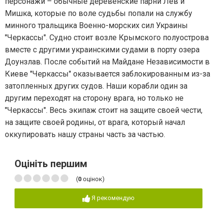
персонажи – обычные деревенские парни Лев и
Мишка, которые по воле судьбы попали на службу
минного тральщика Военно-морских сил Украины
"Черкассы". Судно стоит возле Крымского полуострова
вместе с другими украинскими судами в порту озера
Доунзлав. После событий на Майдане Независимости в
Киеве "Черкассы" оказывается заблокированным из-за
затопленных других судов. Наши корабли один за
другим переходят на сторону врага, но только не
"Черкассы". Весь экипаж стоит на защите своей чести,
на защите своей родины, от врага, который начал
оккупировать нашу страны часть за частью.
Оцініть першим
(
0
оцінок)
Я рекомендую