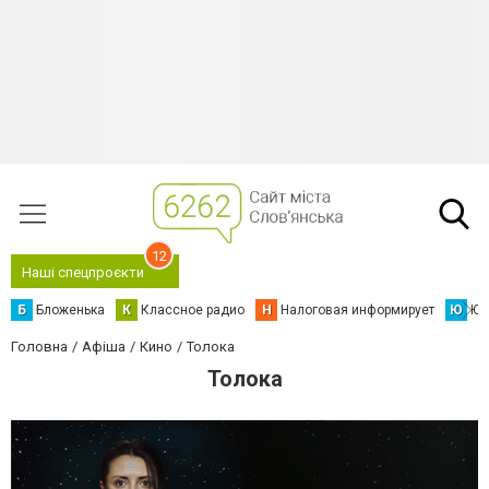
12
Наші спецпроєкти
Б
Бложенька
К
Классное радио
Н
Налоговая информирует
Ю
Юс
Головна
Афіша
Кино
Толока
Толока