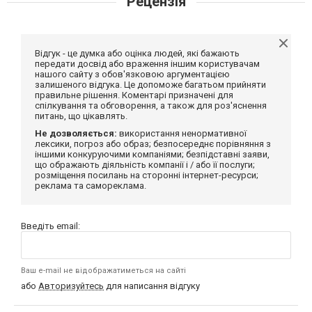
Рецензія
Відгук - це думка або оцінка людей, які бажають
передати досвід або враження іншим користувачам
нашого сайту з обов'язковою аргументацією
залишеного відгука. Це допоможе багатьом прийняти
правильне рішення. Коментарі призначені для
спілкування та обговорення, а також для роз'яснення
питань, що цікавлять.
Не дозволяється:
використання ненормативної
лексики, погроз або образ; безпосереднє порівняння з
іншими конкуруючими компаніями; безпідставні заяви,
що ображають діяльність компанії і / або її послуги;
розміщення посилань на сторонні інтернет-ресурси;
реклама та самореклама.
Введіть email:
Ваш e-mail не відображатиметься на сайті
або
Авторизуйтесь
для написання відгуку