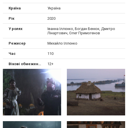
Країна
Україна
Рік
2020
У ролях
Іванна Іллєнко, Богдан Бенюк, Дмитро
Лінартович, Олег Примогенов
Режисер
Михайло Іллєнко
Час
110
Вікові обмеження
12+