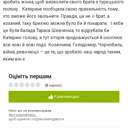
зробить жінка, щоб визволити свого брата з турецького
полону… Катерина пообіцяла свою прихильність тому,
хто зможе його звільнити. Правда, це не її брат, а
коханий, таку брехню можна було би й покарати… І якби
це була балада Тараса Шевченка, то відрубали би
Катерині голову, а тут історія продовжується й охоплює
все нові й нові події. Козаччина, Голодомор, Чорнобиль,
війни, революції – це те, що зробило наш народ таким,
яким він є.
Оцініть першим
(
0
оцінок)
Я рекомендую
Ніхто ще не рекомендував
Авторизуйтесь
,
щоб оцінити і порекомендувати