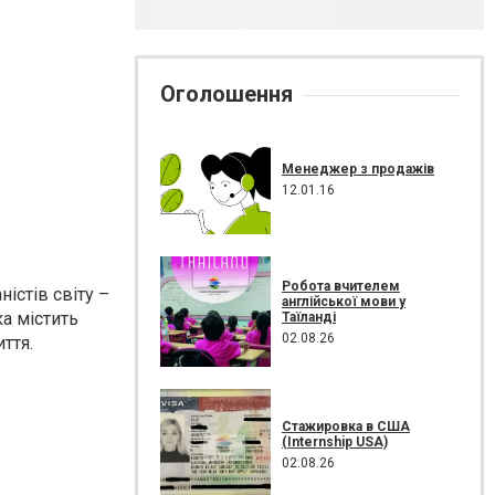
Оголошення
Менеджер з продажів
12.01.16
Робота вчителем
ністів світу –
англійської мови у
а містить
Таїланді
02.08.26
ття.
Стажировка в США
(Internship USA)
02.08.26