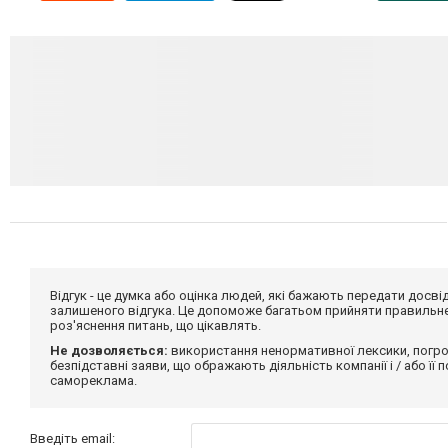
Відгук - це думка або оцінка людей, які бажають передати дос
залишеного відгука. Це допоможе багатьом прийняти правильне 
роз'яснення питань, що цікавлять.
Не дозволяється:
використання ненормативної лексики, погро
безпідставні заяви, що ображають діяльність компанії і / або її
самореклама.
Введіть email: