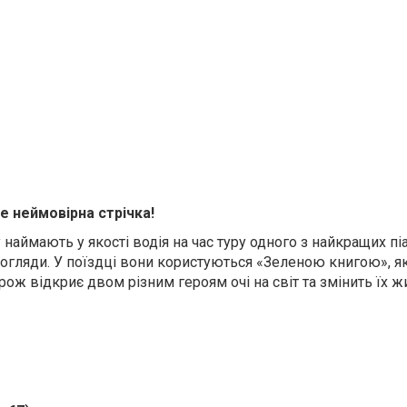
е неймовірна стрічка!
наймають у якості водія на час туру одного з найкращих піа
гляди. У поїздці вони користуються «Зеленою книгою», як
ж відкриє двом різним героям очі на світ та змінить їх жи