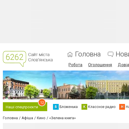
Головна
Нов
Робота
Оголошення
Дові
12
Б
Бложенька
К
Классное радио
Н
Н
Наші спецпроєкти
Головна
Афіша
Кино
«Зелена книга»