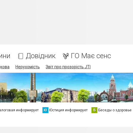
ини
Довідник
ГО Має сенс
дкова
Нерухомість
Звіт про прозорість JTI
алоговая информирует
Ю
Юстиция информирует
Б
Беседы о здоровье