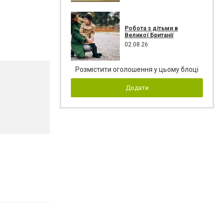
Робота з дітьми в
Великої Британії
02.08.26
Розмістити оголошення у цьому блоці
Додати