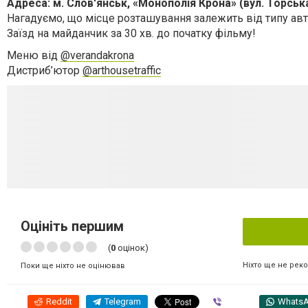
Адреса: м. Слов'янськ, «Монополія Крона» (вул. Торськ
Нагадуємо, що місце розташування залежить від типу авт
Заїзд на майданчик за 30 хв. до початку фільму!
Меню від
@verandakrona
Дистриб’ютор
@arthousetraffic
Оцініть першим
(
0
оцінок)
Ніхто ще не рек
Поки ще ніхто не оцінював
Reddit
Telegram
Viber
Whats