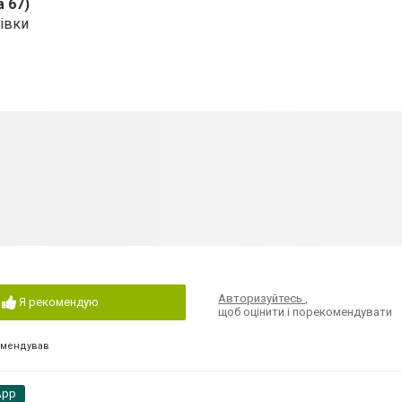
а 67)
івки
Авторизуйтесь
,
Я рекомендую
щоб оцінити і порекомендувати
омендував
App