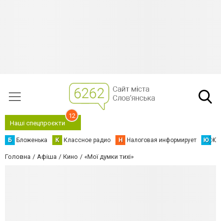
12
Наші спецпроєкти
Б
Бложенька
К
Классное радио
Н
Налоговая информирует
Ю
Юс
Головна
Афіша
Кино
«Мої думки тихі»