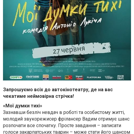
Запрошуємо всіх до автокінотеатру, де на вас
чекатиме неймовірна стрічка!
«Мої думки тихі»
Зазнавши безліч невдач в роботі та особистому житті,
молодий звукорежисер фрілансер Вадим отримує шанс
розпочати все спочатку. Просте завдання – записати
голоси закарпатських тварин – може стати його шансом