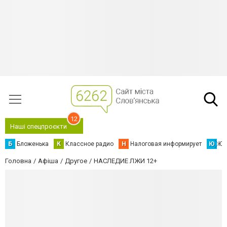
12
Наші спецпроєкти
Б
Бложенька
К
Классное радио
Н
Налоговая информирует
Ю
Юс
Головна
Афіша
Другое
НАСЛЕДИЕ ЛЖИ 12+