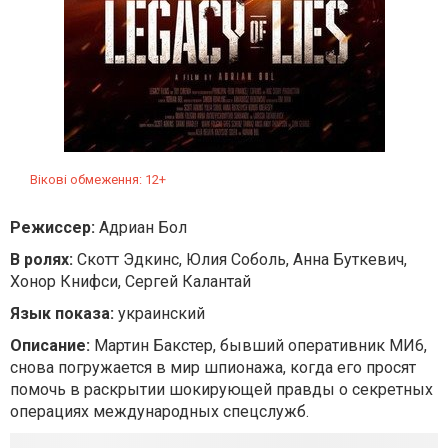
Вікові обмеження: 12+
Режиссер:
Адриан Бол
В ролях:
Скотт Эдкинс, Юлия Соболь, Анна Буткевич,
Хонор Книфси, Сергей Калантай
Язык показа:
украинский
Описание:
Мартин Бакстер, бывший оперативник МИ6,
снова погружается в мир шпионажа, когда его просят
помочь в раскрытии шокирующей правды о секретных
операциях международных спецслужб.