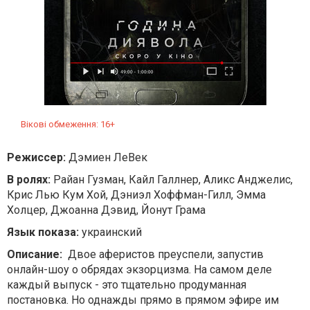
Вікові обмеження: 16+
Режиссер:
Дэмиен ЛеВек
В ролях:
Райан Гузман, Кайл Галлнер, Аликс Анджелис,
Крис Лью Кум Хой, Дэниэл Хоффман-Гилл, Эмма
Холцер, Джоанна Дэвид, Йонут Грама
Язык показа:
украинский
Описание:
Двое аферистов преуспели, запустив
онлайн-шоу о обрядах экзорцизма. На самом деле
каждый выпуск - это тщательно продуманная
постановка. Но однажды прямо в прямом эфире им