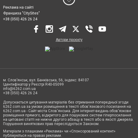
Реклама на сайті
Франшиза "CitySites"
+38 (050) 426 26 24
Автори проєкту
м. Слов’янськ, вул. Банківська, 56, індекс: 84107
Ідентифікатор у Реєстрі R40-05099
info@6262.com.ua
+38 (050) 426 26 24
Допускається цитування матеріалів без отримання попередньої згоди
6262.com.ua за умови розміщення в тексті обов'язкового посилання на
6262.com.ua - Сайт міста Слов'янська. Для інтернет-видань обов'язкове
розміщення прямого, відкритого для пошукових систем гіперпосилання
на цитовані статті не нижче другого абзацу в тексті або в якості джерела.
Порушення виняткових прав переслідується Законом.
Матеріали з плашками «Реклама» чи «Спонсорований контент»
публікуються на правах реклами.