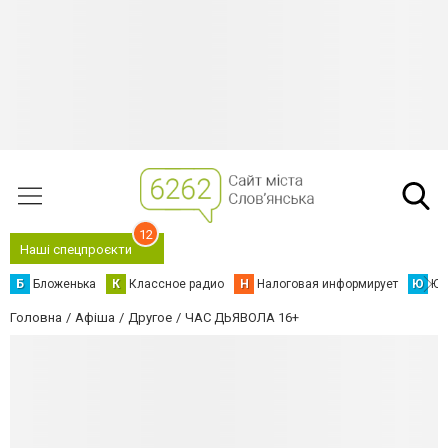
12
Наші спецпроєкти
Б
Бложенька
К
Классное радио
Н
Налоговая информирует
Ю
Юс
Головна
Афіша
Другое
ЧАС ДЬЯВОЛА 16+