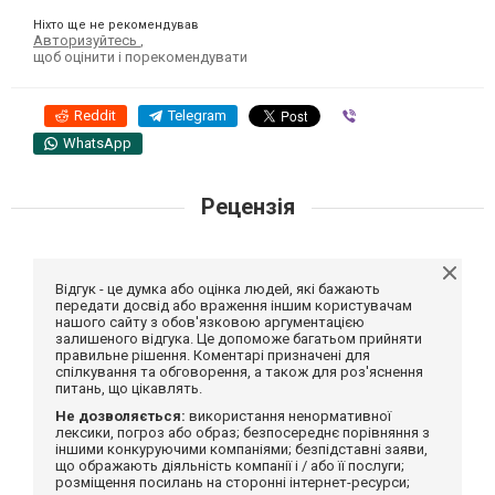
Ніхто ще не рекомендував
Авторизуйтесь
,
щоб оцінити і порекомендувати
Reddit
Telegram
Viber
WhatsApp
Рецензія
Відгук - це думка або оцінка людей, які бажають
передати досвід або враження іншим користувачам
нашого сайту з обов'язковою аргументацією
залишеного відгука. Це допоможе багатьом прийняти
правильне рішення. Коментарі призначені для
спілкування та обговорення, а також для роз'яснення
питань, що цікавлять.
Не дозволяється:
використання ненормативної
лексики, погроз або образ; безпосереднє порівняння з
іншими конкуруючими компаніями; безпідставні заяви,
що ображають діяльність компанії і / або її послуги;
розміщення посилань на сторонні інтернет-ресурси;