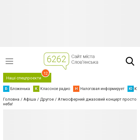
12
Наші спецпроєкти
Б
Бложенька
К
Классное радио
Н
Налоговая информирует
Ю
Юс
Головна
Афіша
Другое
Атмосферний джазовий концерт просто
неба!