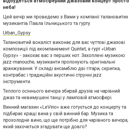
відбудеться атмосферний джазовий концерт просто
неба!
Цей вечір ми проведемо з Вами у компанії талановитих
музикантів Павла Ільницького та гурту
Urban_Gypsy
Талановитий вокаліст виконає для вас чуттєві джазові
композиції під акомпанемент Quintet, а гурт «Urban
Gypsy» - закохає вас з перших нот. Захоплені музикою
jazz-manouche, музиканти пропонують оригінальні
аранжування. У складі ансамблю дві гітари, скрипка,
контрабас і традиційні акустичні струнні jazz
інструменти.
Теплого осіннього вечора збирай друзів на чарівний
джаз та невимушені танці у ламповій атмосфері.
Винний магазин «LeVinо» вже готується до концерту та
підбирає кращі вина у свій винний бар. Музика та
прохолодне вино, що ще потрібно для чарівного вечора,
який захочеться згадувати ще довго?