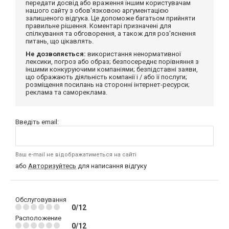
передати досвід або враження іншим користувачам
нашого сайту з обов'язковою аргументацією
залишеного відгука. Це допоможе багатьом прийняти
правильне рішення. Коментарі призначені для
спілкування та обговорення, а також для роз'яснення
питань, що цікавлять.
Не дозволяється:
використання ненормативної
лексики, погроз або образ; безпосереднє порівняння з
іншими конкуруючими компаніями; безпідставні заяви,
що ображають діяльність компанії і / або її послуги;
розміщення посилань на сторонні інтернет-ресурси;
реклама та самореклама.
Введіть email:
Ваш e-mail не відображатиметься на сайті
або
Авторизуйтесь
для написання відгуку
Обслуговування
0/12
Расположение
0/12