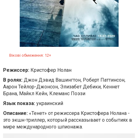
Вікові обмеження: 12+
Режиссер:
Кристофер Нолан
В ролях:
Джон Дэвид Вашингтон, Роберт Паттинсон,
Аарон Тейлор-Джонсон, Элизабет Дебики, Кеннет
Брана, Майкл Кейн, Клеманс Поэзи
Язык показа:
украинский
Описание:
«Тенет» от режиссера Кристофера Нолана -
это экшн-триллер, который рассказывает о событиях в
мире международного шпионажа.