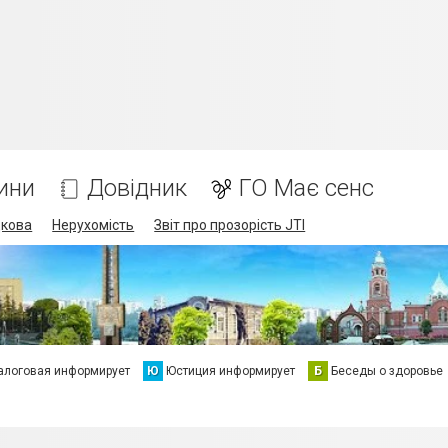
ини
Довідник
ГО Має сенс
дкова
Нерухомість
Звіт про прозорість JTI
алоговая информирует
Ю
Юстиция информирует
Б
Беседы о здоровье