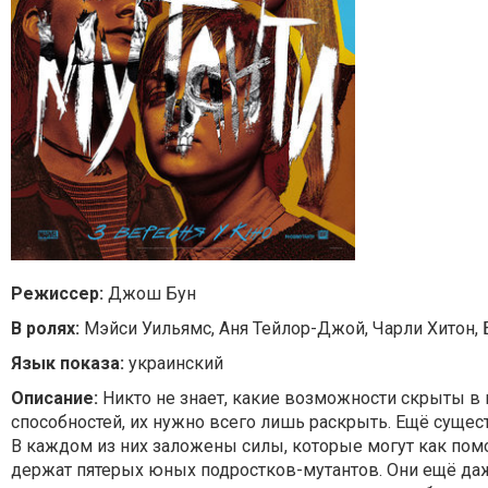
Режиссер:
Джош Бун
В ролях:
Мэйси Уильямс, Аня Тейлор-Джой, Чарли Хитон, Б
Язык показа:
украинский
Описание:
Никто не знает, какие возможности скрыты в 
способностей, их нужно всего лишь раскрыть. Ещё суще
В каждом из них заложены силы, которые могут как помог
держат пятерых юных подростков-мутантов. Они ещё даже