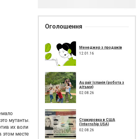
Оголошення
Менеджер з продажів
12.01.16
Au pair Іспанія (робота з
дітьми)
02.08.26
емало
это мутанты.
Стажировка в США
(Internship USA)
отив их воли
02.08.26
в этом месте