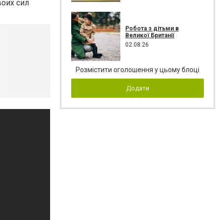
воих сил
Робота з дітьми в
Великої Британії
02.08.26
Розмістити оголошення у цьому блоці
Додати