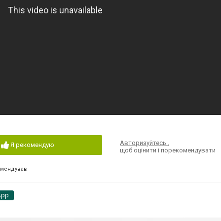
Авторизуйтесь
,
Я рекомендую
щоб оцінити і порекомендувати
омендував
App