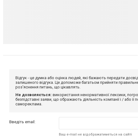
Відгук - це думка або оцінка людей, які бажають передати дос
залишеного відгука. Це допоможе багатьом прийняти правильне 
роз'яснення питань, що цікавлять.
Не дозволяється:
використання ненормативної лексики, погро
безпідставні заяви, що ображають діяльність компанії і / або її
самореклама.
Введіть email:
Ваш e-mail не відображатиметься на сайті