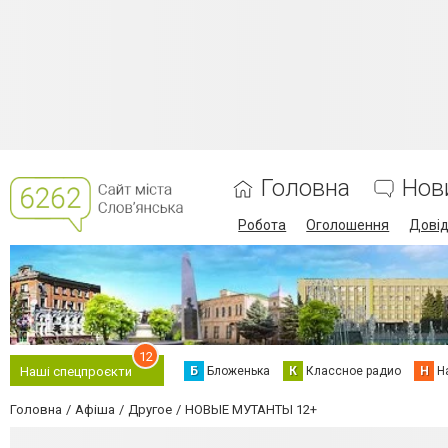
Головна
Нов
Робота
Оголошення
Дові
12
Б
Бложенька
К
Классное радио
Н
Н
Наші спецпроєкти
Головна
Афіша
Другое
НОВЫЕ МУТАНТЫ 12+