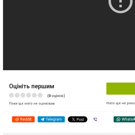
Оцініть першим
(
0
оцінок)
Ніхто ще не рек
Поки ще ніхто не оцінював
Reddit
Telegram
Viber
Whats