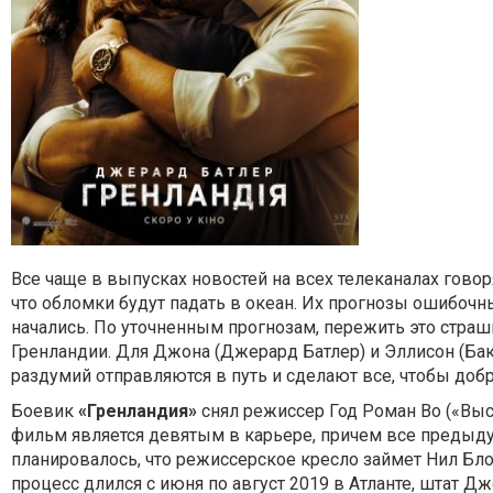
Все чаще в выпусках новостей на всех телеканалах говор
что обломки будут падать в океан. Их прогнозы ошибочн
начались. По уточненным прогнозам, пережить это страш
Гренландии. Для Джона (Джерард Батлер) и Эллисон (Бакк
раздумий отправляются в путь и сделают все, чтобы добр
Боевик
«Гренландия»
снял режиссер Год Роман Во («Выст
фильм является девятым в карьере, причем все предыду
планировалось, что режиссерское кресло займет Нил Бл
процесс длился с июня по август 2019 в Атланте, штат Д