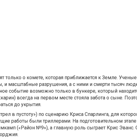
ят только о комете, которая приближается к Земле. Учены
ы, и масштабные разрушения, а с ними и смерти тысяч люд
ное событие возможно только в бункере, который находит
арин) всегда на первом месте стояла забота о сыне. Поэт
аться до укрытия.
рел в пустоту») по сценарию Криса Спарлинга, для которог
щие работы были триллерами. На подготовительном этапе
омкамп («Район №9»), а главную роль сыграет Крис Эванс
жорджия.