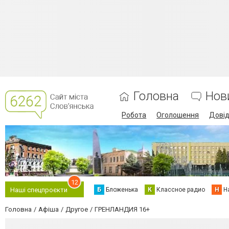
Головна
Нов
Робота
Оголошення
Дові
12
Б
Бложенька
К
Классное радио
Н
Н
Наші спецпроєкти
Головна
Афіша
Другое
ГРЕНЛАНДИЯ 16+