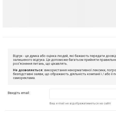
Відгук - це думка або оцінка людей, які бажають передати дос
залишеного відгука. Це допоможе багатьом прийняти правильне 
роз'яснення питань, що цікавлять.
Не дозволяється:
використання ненормативної лексики, погро
безпідставні заяви, що ображають діяльність компанії і / або її
самореклама.
Введіть email:
Ваш e-mail не відображатиметься на сайті