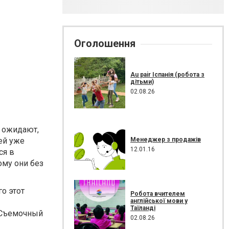
Оголошення
Au pair Іспанія (робота з
дітьми)
02.08.26
е ожидают,
Менеджер з продажів
ей уже
12.01.16
ся в
ому они без
о этот
Робота вчителем
англійської мови у
Таїланді
. Съемочный
02.08.26