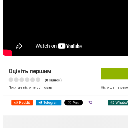
Оцініть першим
(
0
оцінок)
Ніхто ще не рек
Поки ще ніхто не оцінював
Reddit
Telegram
Viber
Whats