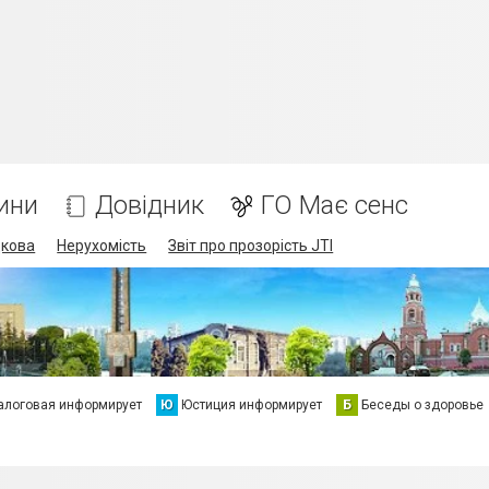
ини
Довідник
ГО Має сенс
дкова
Нерухомість
Звіт про прозорість JTI
алоговая информирует
Ю
Юстиция информирует
Б
Беседы о здоровье