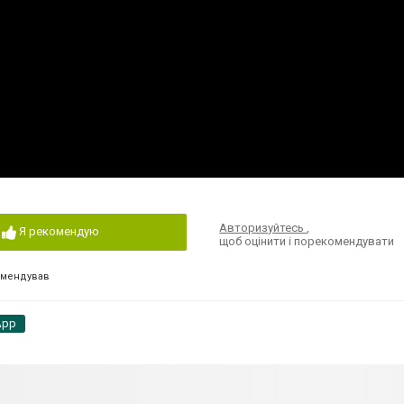
Авторизуйтесь
,
Я рекомендую
щоб оцінити і порекомендувати
омендував
App