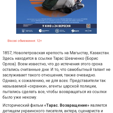
Вікові обмеження: 12+
1857, Новопетровская крепость на Магыстау, Казахстан.
Здесь находится в ссылке Тарас Шевченко (Борис
Орлов). Всем известно, что до истечения этого срока
остались считанные дни. И то, что самобытный талант не
заслуживает такого отношения, также очевидно.
Однако, к сожалению, не для всех. Представители так
называемой «охранки», агенты царской полиции,
пытались сделать все, чтобы возвращаться из ссылки
было уже некому.
Исторический фильм
«Тарас. Возвращение»
является
детищем украинского писателя, актера, сценариста и