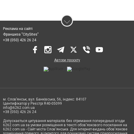
Реклама на сайті
Франшиза "CitySites"
+38 (050) 426 26 24
Автори проєкту
м. Слов’янськ, вул. Банківська, 56, індекс: 84107
Ідентифікатор у Реєстрі R40-05099
info@6262.com.ua
+38 (050) 426 26 24
Допускається цитування матеріалів без отримання попередньої згоди
6262.com.ua за умови розміщення в тексті обов'язкового посилання на
6262.com.ua - Сайт міста Слов'янська. Для інтернет-видань обов'язкове
розміщення прямого, відкритого для пошукових систем гіперпосилання