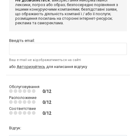
Не дозволяється:
використання ненормативної
лексики, погроз або образ; безпосереднє порівняння з
іншими конкуруючими компаніями; безпідставні заяви,
що ображають діяльність компанії і / або її послуги;
розміщення посилань на сторонні інтернет-ресурси;
реклама та самореклама.
Введіть email:
Ваш e-mail не відображатиметься на сайті
або
Авторизуйтесь
для написання відгуку
Обслуговування
0/12
Расположение
0/12
Соответствие
0/12
Відгук: