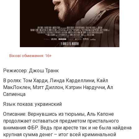
Вікові обмеження: 16+
Режиссер: Джош Транк
В ролях: Том Харди, Линда Карделлини, Кайл
МакЛоклен, Мэтт Диллон, Кэтрин Нардуччи, Ал
Сапиенца
Язык показа: украинский
Описание: Вернувшись из тюрьмы, Аль Капоне
продолжает оставаться предметом пристального
внимания ФБР. Ведь при аресте так и не была найдена
крупная сумма денег – итог всей криминальной