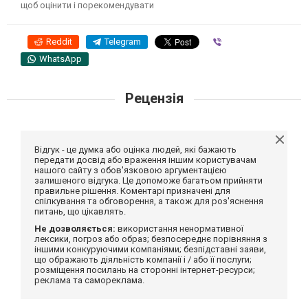
щоб оцінити і порекомендувати
Reddit
Telegram
Viber
WhatsApp
Рецензія
Відгук - це думка або оцінка людей, які бажають
передати досвід або враження іншим користувачам
нашого сайту з обов'язковою аргументацією
залишеного відгука. Це допоможе багатьом прийняти
правильне рішення. Коментарі призначені для
спілкування та обговорення, а також для роз'яснення
питань, що цікавлять.
Не дозволяється:
використання ненормативної
лексики, погроз або образ; безпосереднє порівняння з
іншими конкуруючими компаніями; безпідставні заяви,
що ображають діяльність компанії і / або її послуги;
розміщення посилань на сторонні інтернет-ресурси;
реклама та самореклама.