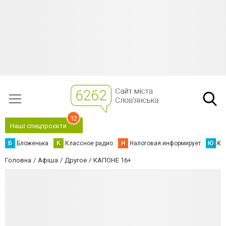
12
Наші спецпроєкти
Б
Бложенька
К
Классное радио
Н
Налоговая информирует
Ю
Юс
Головна
Афіша
Другое
КАПОНЕ 16+