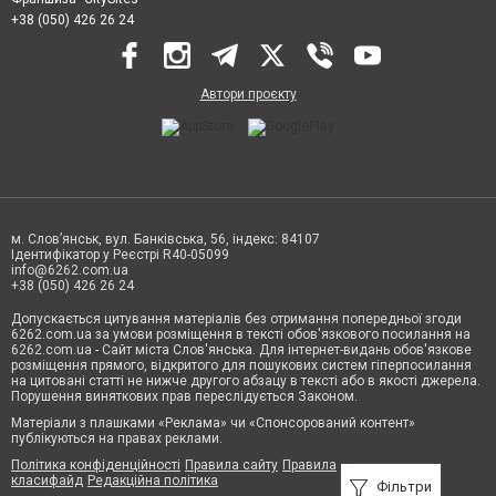
+38 (050) 426 26 24
Автори проєкту
м. Слов’янськ, вул. Банківська, 56, індекс: 84107
Ідентифікатор у Реєстрі R40-05099
info@6262.com.ua
+38 (050) 426 26 24
Допускається цитування матеріалів без отримання попередньої згоди
6262.com.ua за умови розміщення в тексті обов'язкового посилання на
6262.com.ua - Сайт міста Слов'янська. Для інтернет-видань обов'язкове
розміщення прямого, відкритого для пошукових систем гіперпосилання
на цитовані статті не нижче другого абзацу в тексті або в якості джерела.
Порушення виняткових прав переслідується Законом.
Матеріали з плашками «Реклама» чи «Спонсорований контент»
публікуються на правах реклами.
Політика конфіденційності
Правила сайту
Правила
класифайд
Редакційна політика
Фільтри