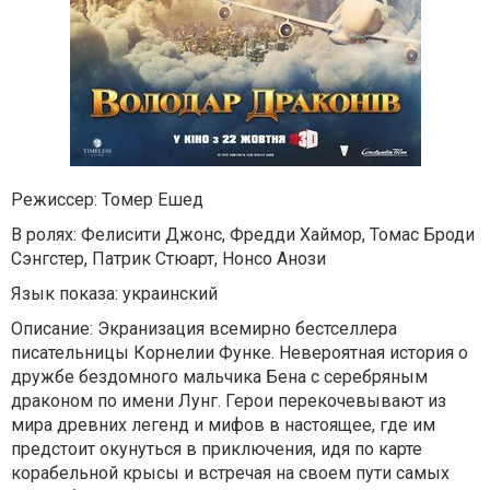
Режиссер: Томер Ешед
В ролях: Фелисити Джонс, Фредди Хаймор, Томас Броди
Сэнгстер, Патрик Стюарт, Нонсо Анози
Язык показа: украинский
Описание: Экранизация всемирно бестселлера
писательницы Корнелии Функе. Невероятная история о
дружбе бездомного мальчика Бена с серебряным
драконом по имени Лунг. Герои перекочевывают из
мира древних легенд и мифов в настоящее, где им
предстоит окунуться в приключения, идя по карте
корабельной крысы и встречая на своем пути самых