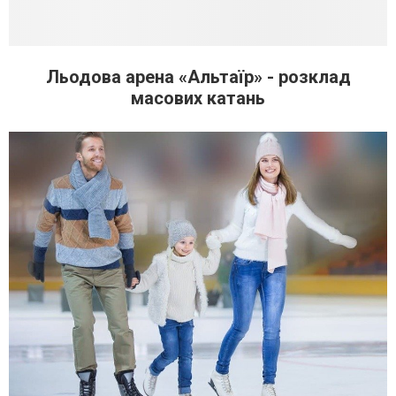
Льодова арена «Альтаїр» - розклад
масових катань