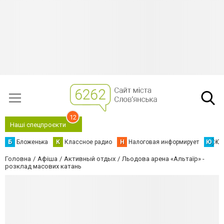
12
Наші спецпроєкти
Б
Бложенька
К
Классное радио
Н
Налоговая информирует
Ю
Юс
Головна
Афіша
Активный отдых
Льодова арена «Альтаїр» -
розклад масових катань