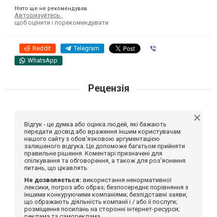
Ніхто ще не рекомендував
Авторизуйтесь
,
щоб оцінити і порекомендувати
Reddit
Telegram
Viber
WhatsApp
Рецензія
Відгук - це думка або оцінка людей, які бажають
передати досвід або враження іншим користувачам
нашого сайту з обов'язковою аргументацією
залишеного відгука. Це допоможе багатьом прийняти
правильне рішення. Коментарі призначені для
спілкування та обговорення, а також для роз'яснення
питань, що цікавлять.
Не дозволяється:
використання ненормативної
лексики, погроз або образ; безпосереднє порівняння з
іншими конкуруючими компаніями; безпідставні заяви,
що ображають діяльність компанії і / або її послуги;
розміщення посилань на сторонні інтернет-ресурси;
реклама та самореклама.