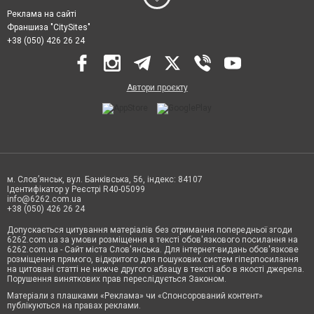
Реклама на сайті
Франшиза "CitySites"
+38 (050) 426 26 24
Автори проєкту
м. Слов’янськ, вул. Банківська, 56, індекс: 84107
Ідентифікатор у Реєстрі R40-05099
info@6262.com.ua
+38 (050) 426 26 24
Допускається цитування матеріалів без отримання попередньої згоди
6262.com.ua за умови розміщення в тексті обов'язкового посилання на
6262.com.ua - Сайт міста Слов'янська. Для інтернет-видань обов'язкове
розміщення прямого, відкритого для пошукових систем гіперпосилання
на цитовані статті не нижче другого абзацу в тексті або в якості джерела.
Порушення виняткових прав переслідується Законом.
Матеріали з плашками «Реклама» чи «Спонсорований контент»
публікуються на правах реклами.